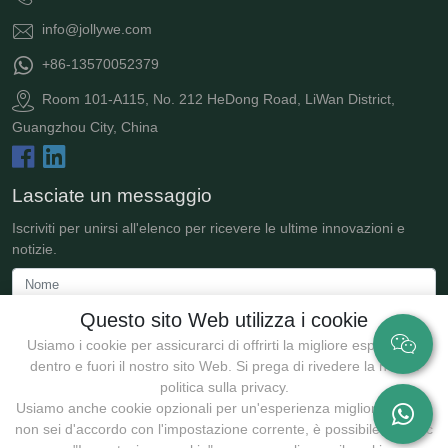
info@jollywe.com
+86-13570052379
Room 101-A115, No. 212 HeDong Road, LiWan District,
Guangzhou City, China
Lasciate un messaggio
Iscriviti per unirsi all'elenco per ricevere le ultime innovazioni e
notizie.
Questo sito Web utilizza i cookie
Usiamo i cookie per assicurarci di offrirti la migliore esperienza
dentro e fuori il nostro sito Web. Si prega di rivedere la nostra
politica sulla privacy.
Usiamo anche cookie opzionali per un'esperienza migliore con:Se
non sei d'accordo con l'impostazione corrente, è possibile fare clic