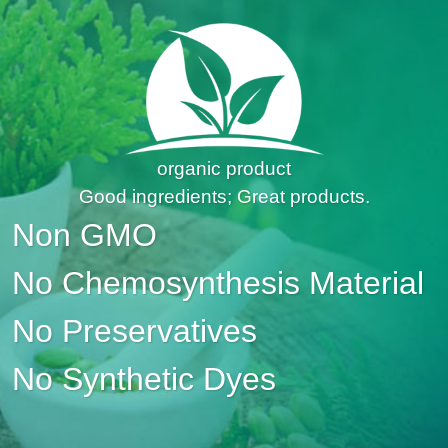
organic product
Good ingredients; Great products.
Non GMO
No Chemosynthesis Material
No Preservatives
No Synthetic Dyes