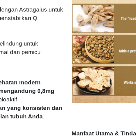
 dengan Astragalus untuk
enstabilkan Qi
lindung untuk
nal dan pemicu
sehatan modern
mengandung 0,8mg
ioaktif
n yang konsisten dan
alan tubuh Anda
.
Manfaat Utama & Tinda