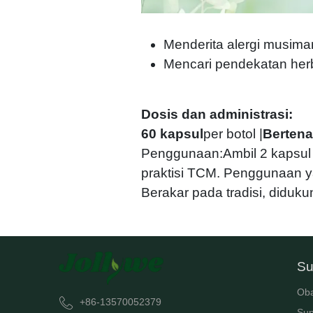
Menderita alergi musiman,
Mencari pendekatan her
Dosis dan administrasi:
60 kapsul
per botol |
Berten
Penggunaan:Ambil 2 kapsul d
praktisi TCM. Penggunaan 
Berakar pada tradisi, diduk
Su
Oba
+86-13570052379
Sup