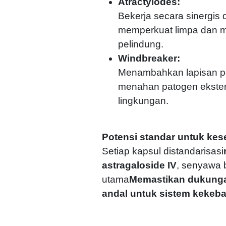
Atractylodes:
Bekerja secara sinergis
memperkuat limpa dan m
pelindung.
Windbreaker:
Menambahkan lapisan pe
menahan patogen ekster
lingkungan.
Potensi standar untuk ke
Setiap kapsul distandarisasi
astragaloside IV
, senyawa b
utama
Memastikan dukunga
andal untuk sistem kekeb