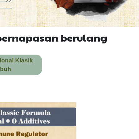
 pernapasan berulang
onal Klasik
ubuh