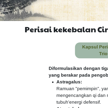
Perisai kekebalan C
Kapsul Per
Tri
Diformulasikan dengan tig
yang berakar pada pengoba
Astragalus:
Ramuan "pemimpin", yan
mengencangkan qi dan
tubuh'energi defensif.