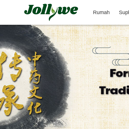
Rumah
Sup
Tablet/Pil
Kapsul
Fo
Obat pencahar
Suplemen
Suplemen
Trad
penurun berat
Kecantikan
badan