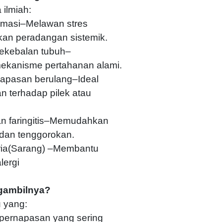
 ilmiah:
lamasi–Melawan stres
kan peradangan sistemik.
ekebalan tubuh–
ekanisme pertahanan alami.
apasan berulang–Ideal
n terhadap pilek atau
an faringitis–Memudahkan
dan tenggorokan.
ria(Sarang) –Membantu
lergi
gambilnya?
 yang:
pernapasan yang sering