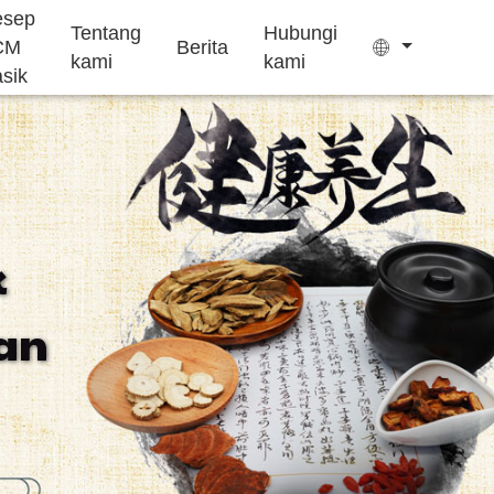
esep
Tentang
Hubungi
CM
Berita
kami
kami
asik
Kantong teh
Permen kenyal
k
Pengobatan
Suplemen
Kue Ejiao
an
insomnia
pertumbuhan