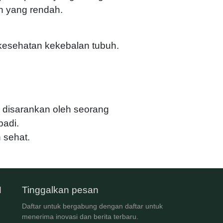
h yang rendah.
esehatan kekebalan tubuh.
g disarankan oleh seorang
adi.
 sehat.
M
Tinggalkan pesan
Daftar untuk bergabung dengan daftar untuk
menerima inovasi dan berita terbaru.