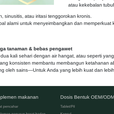
atau kekebalan tubu
 sinusitis, atau iritasi tenggorokan kronis.
bal alami untuk menyeimbangkan dan memperkuat k
aga tanaman & bebas pengawet
ua kali sehari dengan air hangat, atau seperti yan
yang konsisten membantu membangun ketahanan ab
ung oleh sains—Untuk Anda yang lebih kuat dan lebih
plemen makanan
Dosis Bentuk OEM/OD
t pencahar
Tablet/Pil
lemen penurun berat badan
Kapsul