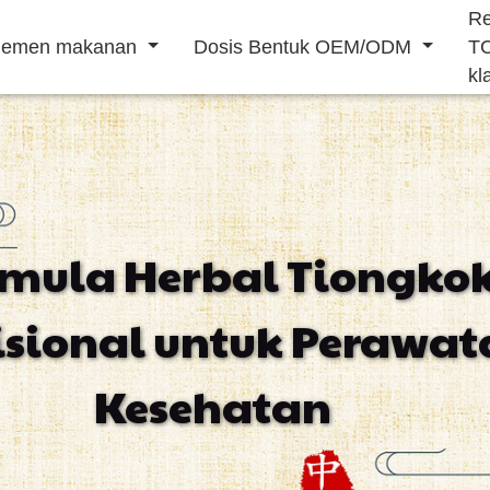
R
lemen makanan
Dosis Bentuk OEM/ODM
T
kl
Bubuk minuman
Minuman cair
rmula Herbal Tiongko
Meningkatkan
Makanan
Mencegah
isional untuk Perawat
imun tubuh
penambah
penyakit
stamina pria
kardiovaskular
Kesehatan