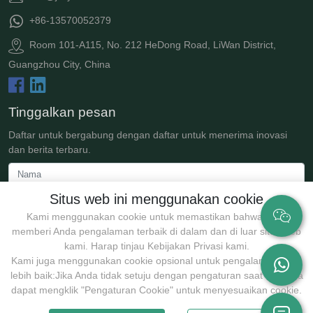
+86-13570052379
Room 101-A115, No. 212 HeDong Road, LiWan District,
Guangzhou City, China
Tinggalkan pesan
Daftar untuk bergabung dengan daftar untuk menerima inovasi
dan berita terbaru.
Situs web ini menggunakan cookie
Kami menggunakan cookie untuk memastikan bahwa kami
memberi Anda pengalaman terbaik di dalam dan di luar situs web
kami. Harap tinjau Kebijakan Privasi kami.
Kami juga menggunakan cookie opsional untuk pengalaman yang
lebih baik:Jika Anda tidak setuju dengan pengaturan saat ini, Anda
Kirim
dapat mengklik "Pengaturan Cookie" untuk menyesuaikan cookie.