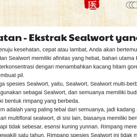
tan - Ekstrak Sealwort ya
enuju kesehatan, cepat atau lambat, Anda akan bertemu
an Sealwort memiliki afinitas yang hebat, bahan utama
n terkonsentrasi dengan menambahkan kacang hitam gore
buat pil.
iga spesies Sealwort, yaitu, Sealwort, Sealwort multi-b
gunakan sebagai Sealwort, dan semuanya memiliki budi
i bentuk rimpang yang berbeda.
m adalah yang paling tebal dari semuanya, jadi kadang
i multifloral sealwort, di sisi lain, biasanya memiliki b
etapi tidak sebesar, esensi kuning yunnan. Rimpang me
wakili satu tahun. Rimpang spesies Sealwort ini tidak mem