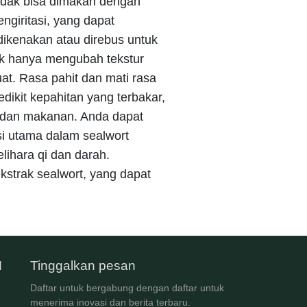
tidak bisa dimakan dengan
ngiritasi, yang dapat
dikenakan atau direbus untuk
ak hanya mengubah tekstur
uat. Rasa pahit dan mati rasa
ikit kepahitan yang terbakar,
t dan makanan. Anda dapat
i utama dalam sealwort
lihara qi dan darah.
ekstrak sealwort, yang dapat
M
Tinggalkan pesan
Daftar untuk bergabung dengan daftar untuk
menerima inovasi dan berita terbaru.