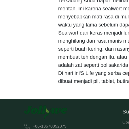
Terkadang Anda dapat melihat 
mentah. Ini karena sealwort m
menyebabkan mati rasa di mulu
waktu yang lama sebelum dapa
Sealwort dari keras menjadi lu
menghilang dan rasa manis mul
seperti buah kering, dan ras
membuat teh dengan itu, atau
adalah zat seperti polisakarid
Di hari ini'S Life yang serba 
dibuat menjadi pil, tablet, bu
Su
Oba
+86-13570052379