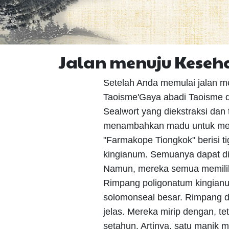
Jalan menuju Keseha
Setelah Anda memulai jalan m
Taoisme'Gaya abadi Taoisme d
Sealwort yang diekstraksi da
menambahkan madu untuk mem
"Farmakope Tiongkok" berisi t
kingianum. Semuanya dapat di
Namun, mereka semua memilik
Rimpang poligonatum kingianu
solomonseal besar. Rimpang dar
jelas. Mereka mirip dengan, t
setahun. Artinya, satu manik me