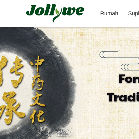
Rumah
Sup
Tablet/Pil
Kapsul
Fo
Obat pencahar
Suplemen
Suplemen
Trad
penurun berat
Kecantikan
badan