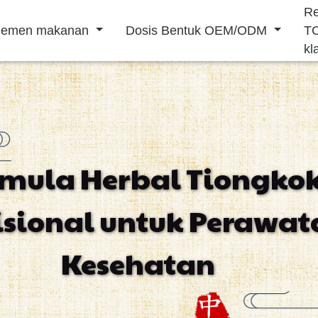
R
lemen makanan
Dosis Bentuk OEM/ODM
T
kl
Bubuk minuman
Minuman cair
rmula Herbal Tiongko
Meningkatkan
Makanan
Mencegah
isional untuk Perawat
imun tubuh
penambah
penyakit
stamina pria
kardiovaskular
Kesehatan