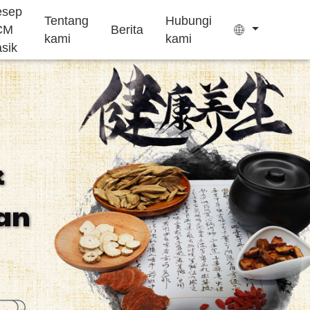
esep
Tentang
Hubungi
CM
Berita
kami
kami
asik
Kantong teh
Permen kenyal
k
Pengobatan
Suplemen
Kue Ejiao
an
insomnia
pertumbuhan