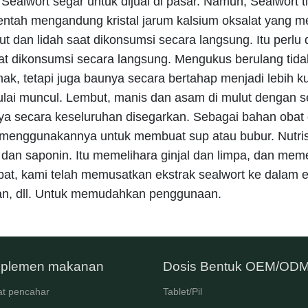
Sealwort segar untuk dijual di pasar. Namun, Sealwort 
entah mengandung kristal jarum kalsium oksalat yang me
t dan lidah saat dikonsumsi secara langsung. Itu perlu 
t dikonsumsi secara langsung. Mengukus berulang tid
nak, tetapi juga baunya secara bertahap menjadi lebih k
ai muncul. Lembut, manis dan asam di mulut dengan sed
anya secara keseluruhan disegarkan. Sebagai bahan oba
 menggunakannya untuk membuat sup atau bubur. Nutris
a dan saponin. Itu memelihara ginjal dan limpa, dan meme
cepat, kami telah memusatkan ekstrak sealwort ke dalam 
tiran, dll. Untuk memudahkan penggunaan.
plemen makanan
Dosis Bentuk OEM/OD
t pencahar
Tablet/Pil