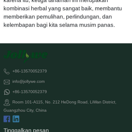
karena itu, ketiga tanaman ini merupakan
kombinasi herbal yang sangat baik, membantu
memberikan pemulihan, perlindungan, dan
kelembapan bagi kita selama musim panas.
+86-13570052379
info@jollywe.com
+86-13570052379
Room 101-A115, No. 212 HeDong Road, LiWan District,
Guangzhou City, China
Tinggalkan pesan