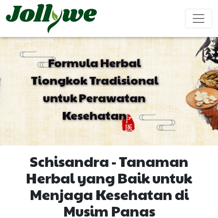
Formula Herbal
Tiongkok Tradisional
Tablet/Pil
Kapsul
Bubuk
untuk Perawatan
Obat
Suplemen
Suplemen
Meningkatkan
Makanan
minuman
pencahar
penurun
Kecantikan
imun
penambah
Kesehatan
berat
tubuh
stamina
badan
pria
Schisandra - Tanaman
Kantong teh
Permen kenyal
Minuman cair
Herbal yang Baik untuk
Menjaga Kesehatan di
Mencegah
Pengobatan
Suplemen
Kue Ejiao
penyakit
insomnia
pertumbuhan
Musim Panas
kardiovaskular