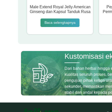
Male Extend Royal Jelly American
Pep
Ginseng dan Kapsul Tanduk Rusa
Perm
Baca selengkapnya
Kustomisasi ek
Dari bahan herbal hingga 
kualitas seluruh proses, 
pengujian pihak ketiga untu
sekunder, memastikan me
stabil dan andal kepada p