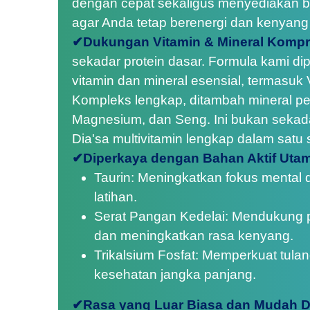
dengan cepat sekaligus menyediakan b
agar Anda tetap berenergi dan kenyang
✔Dukungan Vitamin & Mineral Kompr
sekadar protein dasar. Formula kami d
vitamin dan mineral esensial, termasuk 
Kompleks lengkap, ditambah mineral pen
Magnesium, dan Seng. Ini bukan sekad
Dia'sa multivitamin lengkap dalam satu
✔Diperkaya dengan Bahan Aktif Uta
Taurin: Meningkatkan fokus mental d
latihan.
Serat Pangan Kedelai: Mendukung 
dan meningkatkan rasa kenyang.
Trikalsium Fosfat: Memperkuat tula
kesehatan jangka panjang.
✔Rasa yang Luar Biasa dan Mudah D