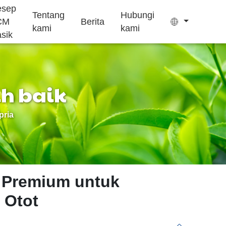
esep
Tentang
Hubungi
CM
Berita
kami
kami
asik
ih baik
Kantong teh
Permen kenyal
pria
Pengobatan
Suplemen
Kue Ejiao
insomnia
pertumbuhan
 Premium untuk
 Otot