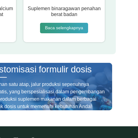
alcium
Suplemen binaragawan penahan
at
berat badan
Baca selengkapnya
stomisasi formulir dosis
an satu atap, jalur produksi sepenuhnya
atis, yang berspesialisasi dalam pengembangan
produksi suplemen makanan dalam berbagai
uk dosis untuk memenuhi kebutuhan Anda!