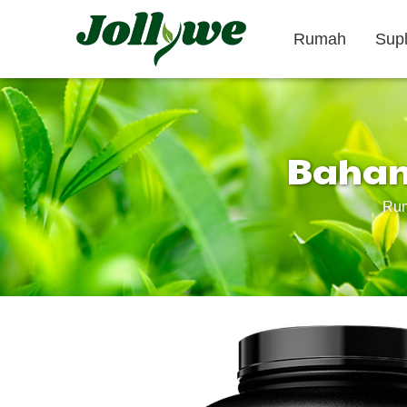
Rumah
Sup
Bahan 
Tablet/Pil
Kapsul
Ru
Obat pencahar
Suplemen
Suplemen
penurun berat
Kecantikan
badan