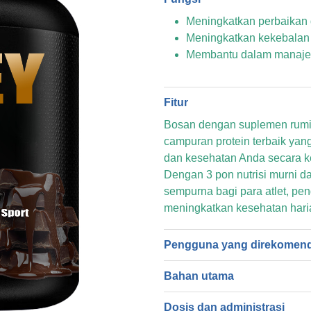
Meningkatkan perbaikan 
Meningkatkan kekebalan
Membantu dalam manaje
Fitur
Bosan dengan suplemen rumit 
campuran protein terbaik ya
dan kesehatan Anda secara k
Dengan 3 pon nutrisi murni dan
sempurna bagi para atlet, pe
meningkatkan kesehatan hari
Pengguna yang direkomen
Bahan utama
Dosis dan administrasi