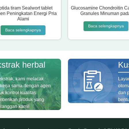
tida tiram Sealwort tablet
Glucosamine Chondroitin C
en Peningkatan Energi Pria
Granules Minuman pad
Alami
Baca selengkapnya
Baca selengkapnya
strak herbal
Ku
ekstrak, kami melacak
Layan
bekerja sama dengan agen
otom
k kontrol kualitas
dan 
mberikan produk yang
bent
elanggan kami!