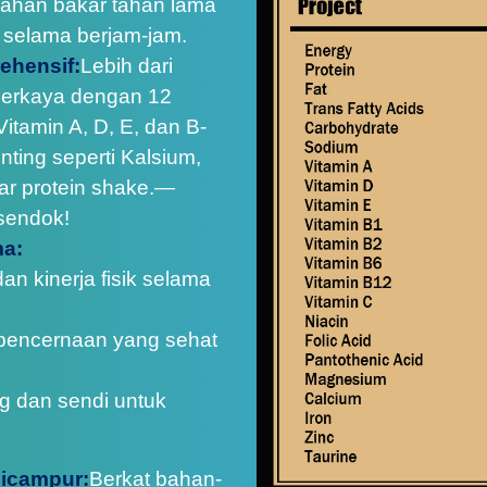
ahan bakar tahan lama
 selama berjam-jam.
ehensif:
Lebih dari
iperkaya dengan 12
Vitamin A, D, E, dan B-
ting seperti Kalsium,
ar protein shake.—
 sendok!
ma:
an kinerja fisik selama
pencernaan yang sehat
ng dan sendi untuk
icampur:
Berkat bahan-