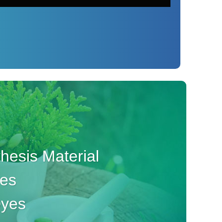
esis Material
ves
Dyes