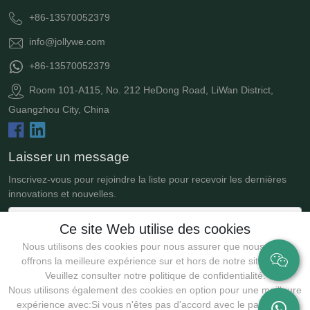
+86-13570052379
info@jollywe.com
+86-13570052379
Room 101-A115, No. 212 HeDong Road, LiWan District,
Guangzhou City, China
Laisser un message
Inscrivez-vous pour rejoindre la liste pour recevoir les dernières
innovations et nouvelles.
Ce site Web utilise des cookies
Nous utilisons des cookies pour nous assurer que nous vous
offrons la meilleure expérience sur et hors de notre site Web.
Veuillez consulter notre politique de confidentialité.
Nous utilisons également des cookies en option pour une meilleure
expérience avec:Si vous n'êtes pas d'accord avec le paramètre