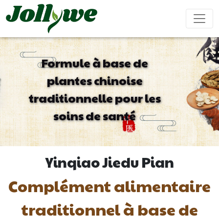
Formule à base de
plantes chinoise
Comprimés/Pilules
Gélules
Boisson solide
traditionnelle pour les
Soulagement
Supplément
Complément
Renforcer
Ameliorer
constipation
perte de
beauté
le
ses
soins de santé
poids
système
performanc
immunitaire
sexuel
Sachet de thé
Bonbons
Boisson liquide
Yinqiao Jiedu Pian
gélifiés
Complément alimentaire
Maladie
Aide pour
Compléments
Gâteau
cardiovasculaire
dormir
alimentaires
ejiao
traditionnel à base de
traitement
pour