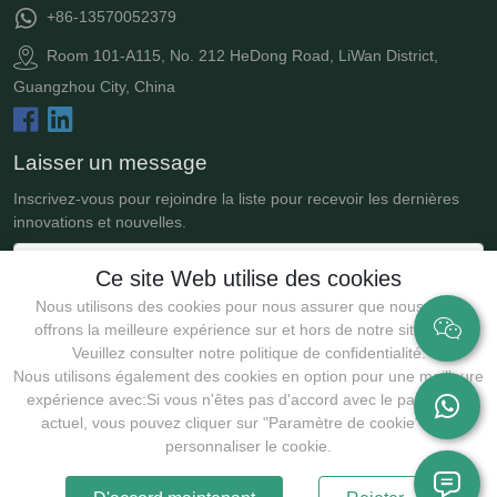
+86-13570052379
Room 101-A115, No. 212 HeDong Road, LiWan District,
Guangzhou City, China
Laisser un message
Inscrivez-vous pour rejoindre la liste pour recevoir les dernières
innovations et nouvelles.
Ce site Web utilise des cookies
Nous utilisons des cookies pour nous assurer que nous vous
offrons la meilleure expérience sur et hors de notre site Web.
Veuillez consulter notre politique de confidentialité.
Nous utilisons également des cookies en option pour une meilleure
expérience avec:Si vous n'êtes pas d'accord avec le paramètre
actuel, vous pouvez cliquer sur "Paramètre de cookie" pour
Soumettre
personnaliser le cookie.