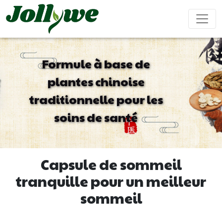
Formule à base de
plantes chinoise
Comprimés/Pilules
Gélules
Boisson solide
traditionnelle pour les
Soulagement
Supplément
Complément
Renforcer
Ameliorer
constipation
perte de
beauté
le
ses
soins de santé
poids
système
performanc
immunitaire
sexuel
Sachet de thé
Bonbons
Boisson liquide
Capsule de sommeil
gélifiés
tranquille pour un meilleur
sommeil
Maladie
Aide pour
Compléments
Gâteau
cardiovasculaire
dormir
alimentaires
ejiao
traitement
pour