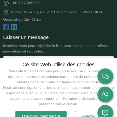
+86-13570052379
Room 101-A115, No. 212 HeDong Road, LiWan District,
Guangzhou City, China
Laisser un message
Inscrivez-vous pour rejoindre la liste pour recevoir les dernières
innovations et nouvelles.
Ce site Web utilise des cookies
Nous utilisons des cookies pour nous assurer que nous vous
offrons la meilleure expérience sur et hors de notre site Web.
Veuillez consulter notre politique de confidentialité.
Nous utilisons également des cookies en option pour une meilleure
expérience avec:Si vous n'êtes pas d'accord avec le paramètre
actuel, vous pouvez cliquer sur "Paramètre de cookie" pour
Soumettre
personnaliser le cookie.
D'accord maintenant
Rejeter