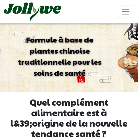
Formule à base de
plantes chinoise
Comprimés/Pilules
Gélules
Boisson solide
traditionnelle pour les
Soulagement
Supplément
Complément
Renforcer
Ameliorer
constipation
perte de
beauté
le
ses
soins de santé
poids
système
performanc
immunitaire
sexuel
Sachet de thé
Bonbons
Boisson liquide
Quel complément
gélifiés
alimentaire est à
l&39;origine de la nouvelle
Maladie
Aide pour
Compléments
Gâteau
cardiovasculaire
dormir
alimentaires
ejiao
tendance santé ?
traitement
pour