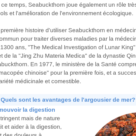
ce temps, Seabuckthorn joue également un rôle très
ols et l'amélioration de l'environnement écologique.
 première histoire d'utiliser Seabuckthorn en médec
mmun pour traiter diverses maladies par la médecin
 1300 ans, "The Medical Investigation of Lunar King"
t de la "Jing Zhu Materia Medica" de la dynastie Qin
abuckthorn. En 1977, le ministère de la Santé compren
acopée chinoise" pour la première fois, et a succ
iété médicinale et comestible.
Quels sont les avantages de l'argousier de mer?
omouvoir la digestion
tringent mais de nature
t et aider à la digestion,
nt des douleurs à