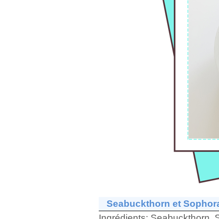
Seabuckthorn et Sophor
Ingrédients:
Seabuckthorn, 