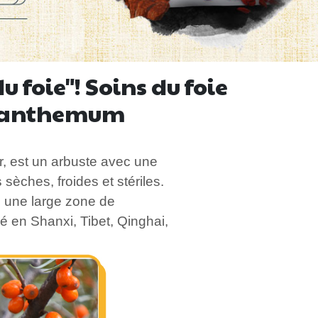
 foie"! Soins du foie
ysanthemum
 est un arbuste avec une
èches, froides et stériles.
 une large zone de
bué en Shanxi, Tibet, Qinghai,