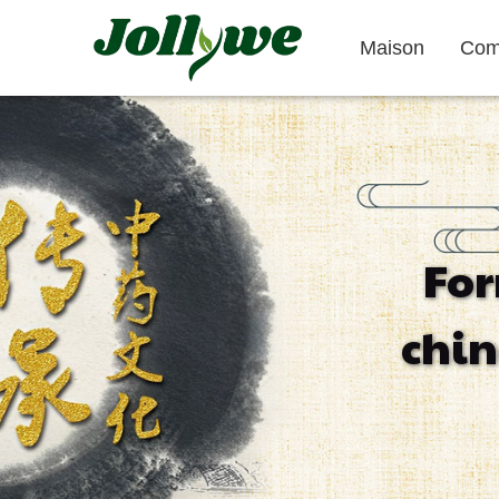
Maison
Com
Comprimés/Pilules
Gélules
For
Soulagement
Supplément
Complément
chin
constipation
perte de poids
beauté