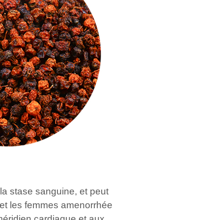
la stase sanguine, et peut
e, et les femmes amenorrhée
 méridien cardiaque et aux