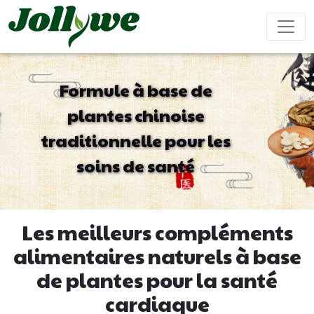
Formule à base de
plantes chinoise
Comprimés/Pilules
Gélules
Boisson solide
traditionnelle pour les
Soulagement
Supplément
Complément
Renforcer
Ameliorer
constipation
perte de
beauté
le
ses
soins de santé
poids
système
performanc
immunitaire
sexuel
Sachet de thé
Bonbons
Boisson liquide
Les meilleurs compléments
gélifiés
alimentaires naturels à base
de plantes pour la santé
Maladie
Aide pour
Compléments
Gâteau
cardiovasculaire
dormir
alimentaires
ejiao
cardiaque
traitement
pour