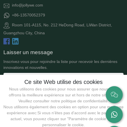
info@jollywe.com
+86-13570052379
Room 101-A115, No. 212 HeDong Road, LiWan District,
Guangzhou City, China
Laisser un message
Inscrivez-vous pour rejoindre la liste pour recevoir les dernières
innovations et nouvelles.
Ce site Web utilise des cookies
Nous utilisons des cookies pour nous assurer que nous vous
offrons la meilleure expérience sur et hors de notre site Web.
Veuillez consulter notre politique de confidentialité.
Nous utilisons également des cookies en option pour une meilleure
expérience avec:Si vous n'êtes pas d'accord avec le paramètre
actuel, vous pouvez cliquer sur "Paramètre de cookie" pour
Soumettre
personnaliser le cookie.