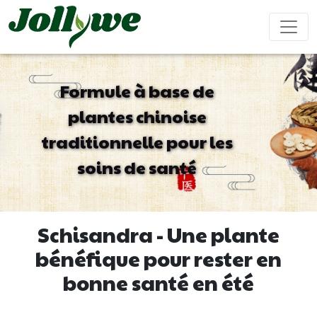
Formule à base de
plantes chinoise
Comprimés/Pilules
Gélules
Boisson solide
traditionnelle pour les
Soulagement
Supplément
Complément
Renforcer
Ameliorer
constipation
perte de
beauté
le
ses
soins de santé
poids
système
performanc
immunitaire
sexuel
Sachet de thé
Bonbons
Boisson liquide
Schisandra - Une plante
gélifiés
bénéfique pour rester en
bonne santé en été
Maladie
Aide pour
Compléments
Gâteau
cardiovasculaire
dormir
alimentaires
ejiao
traitement
pour