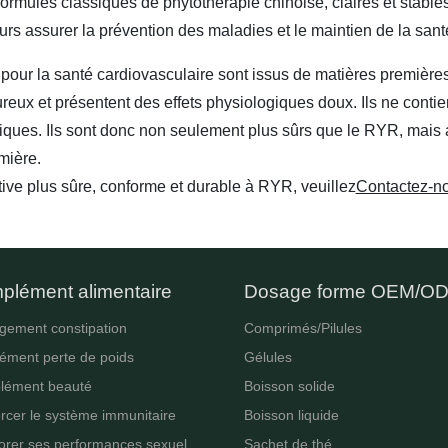
formules classiques de phytothérapie chinoise, claires et stable
s assurer la prévention des maladies et le maintien de la santé
r la santé cardiovasculaire sont issus de matières premières
reux et présentent des effets physiologiques doux. Ils ne contie
fiques. Ils sont donc non seulement plus sûrs que le RYR, mais 
mière.
e plus sûre, conforme et durable à RYR, veuillez
Contactez-n
plément alimentaire
Dosage forme OEM/O
gement constipation
Comprimés/Pilules
ément perte de poids
Gélules
lément beauté
Boisson solide
rcer le système immunitaire
Boisson liquide
orer ses performances sexuel
Sachet de thé