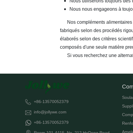
Nous utiliserons toujours des 
Nous nous engageons à toujour
Nos compléments alimentaires pou
fabriqués selon des procédés rigou
élaborés selon des critères scienti
composés d'une seule matière pre
Si vous recherchez une alternativ
Com
Soula
+86-13570052379
Suppl
info@jollywe.com
Comp
+86-13570052379
Renfo
Ameli
Room 101-A115, No. 212 HeDong Road,