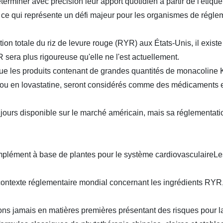
iner avec précision leur apport quotidien à partir de l'étiquett
 ce qui représente un défi majeur pour les organismes de réglem
ion totale du riz de levure rouge (RYR) aux États-Unis, il existe 
 sera plus rigoureuse qu'elle ne l'est actuellement.
es produits contenant de grandes quantités de monacoline K o
K ou en lovastatine, seront considérés comme des médicament
urs disponible sur le marché américain, mais sa réglementat
plément à base de plantes pour le système cardiovasculaire
Le
exte réglementaire mondial concernant les ingrédients RYR, n
ns jamais en matières premières présentant des risques pour l