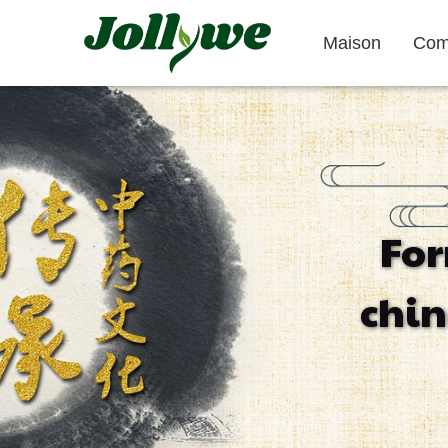
Maison
Com
Comprimés/Pilules
Gélules
For
Soulagement
Supplément
Complément
chin
constipation
perte de poids
beauté