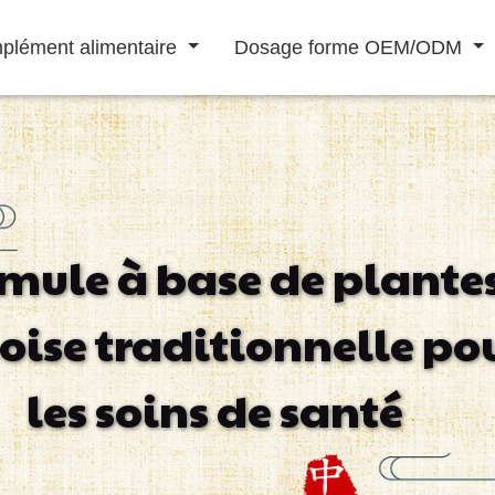
plément alimentaire
Dosage forme OEM/ODM
Boisson solide
Boisson liquide
mule à base de plante
Renforcer le
Ameliorer ses
Maladie
A
oise traditionnelle po
système
performances
cardiovasculaire
immunitaire
sexuel
traitement
les soins de santé