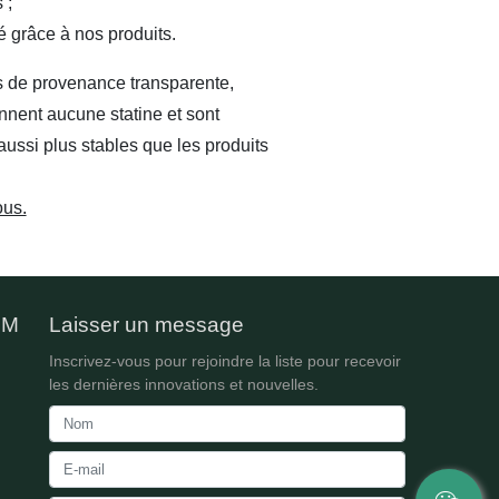
s ;
 grâce à nos produits.
 de provenance transparente,
nnent aucune statine et sont
aussi plus stables que les produits
ous.
DM
Laisser un message
Inscrivez-vous pour rejoindre la liste pour recevoir
les dernières innovations et nouvelles.