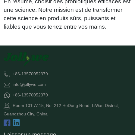
En résumé, choisir des probiotiques efficaces est
une science. Notre mission est de transformer
cette science en produits sûrs, puissants et
fiables que vous tenez entre vos mains.
+86-13570052379
info@jollywe.com
+86-13570052379
Room 101-A115, No. 212 HeDong Road, LiWan District,
Guangzhou City, China
Laisser un message