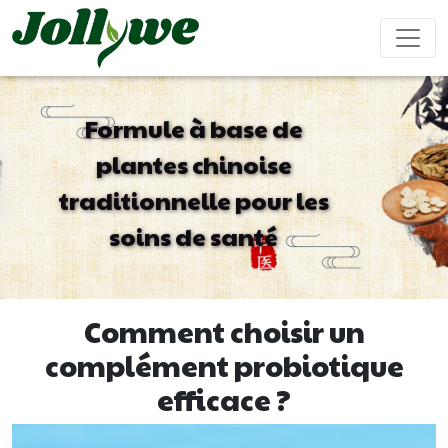
Formule à base de
plantes chinoise
Comprimés/Pilules
Gélules
Boisson solide
traditionnelle pour les
Soulagement
Supplément
Complément
Renforcer
Ameliorer
constipation
perte de
beauté
le
ses
soins de santé
poids
système
performanc
immunitaire
sexuel
Sachet de thé
Bonbons
Boisson liquide
Comment choisir un
gélifiés
complément probiotique
efficace ?
Maladie
Aide pour
Compléments
Gâteau
cardiovasculaire
dormir
alimentaires
ejiao
traitement
pour