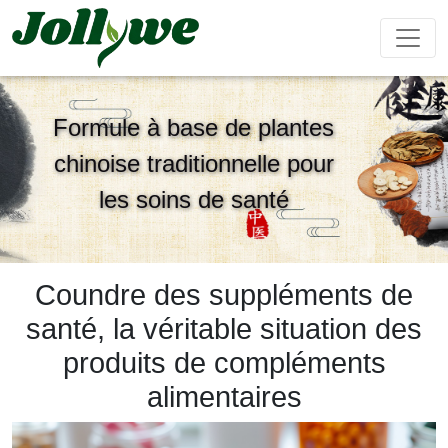
Formule à base de plantes
chinoise traditionnelle pour
Comprimés/Pilules
Gélules
Boisson solide
les soins de santé
Soulagement
Supplément
Complément
Renforcer
Ameliorer
constipation
perte de
beauté
le
ses
poids
système
performanc
immunitaire
sexuel
Coundre des suppléments de
Sachet de thé
Bonbons
Boisson liquide
santé, la véritable situation des
gélifiés
produits de compléments
alimentaires
Maladie
Aide pour
Compléments
Gâteau
cardiovasculaire
dormir
alimentaires
ejiao
traitement
pour