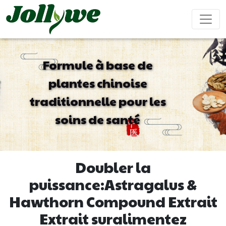
Formule à base de
plantes chinoise
Comprimés/Pilules
Gélules
Boisson solide
traditionnelle pour les
Soulagement
Supplément
Complément
Renforcer
Ameliorer
constipation
perte de
beauté
le
ses
soins de santé
poids
système
performanc
immunitaire
sexuel
Sachet de thé
Bonbons
Boisson liquide
Doubler la
gélifiés
puissance:Astragalus &
Hawthorn Compound Extrait
Maladie
Aide pour
Compléments
Gâteau
cardiovasculaire
dormir
alimentaires
ejiao
Extrait suralimentez
traitement
pour