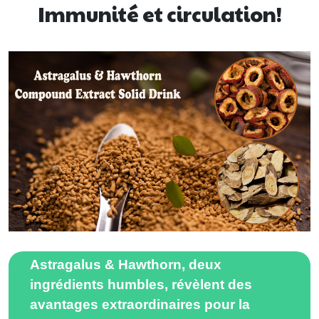
enfants
Immunité et circulation!
Astragalus & Hawthorn, deux
ingrédients humbles, révèlent des
avantages extraordinaires pour la