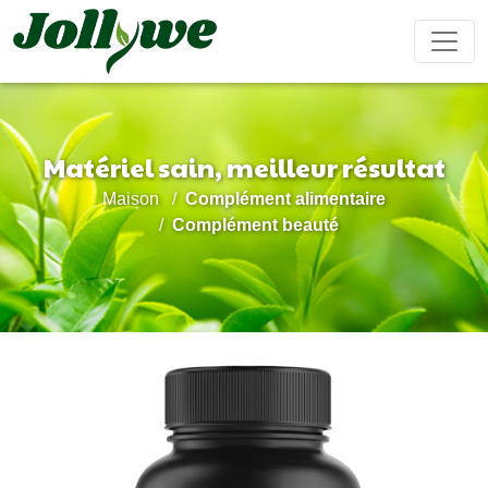
Matériel sain, meilleur résultat
Comprimés/Pilules
Gélules
Boisson solide
Maison
Complément alimentaire
Soulagement
Supplément
Complément
Renforcer
Ameliorer
Complément beauté
constipation
perte de
beauté
le
ses
poids
système
performanc
immunitaire
sexuel
Sachet de thé
Bonbons
Boisson liquide
gélifiés
Maladie
Aide pour
Compléments
Gâteau
cardiovasculaire
dormir
alimentaires
ejiao
traitement
pour