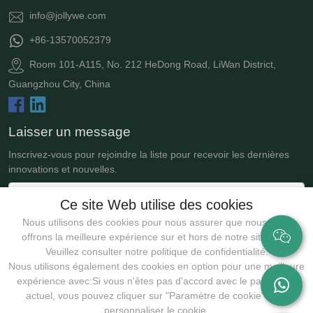
info@jollywe.com
+86-13570052379
Room 101-A115, No. 212 HeDong Road, LiWan District,
Guangzhou City, China
Laisser un message
Inscrivez-vous pour rejoindre la liste pour recevoir les dernières
innovations et nouvelles.
Ce site Web utilise des cookies
Nous utilisons des cookies pour nous assurer que nous vous
offrons la meilleure expérience sur et hors de notre site Web.
Veuillez consulter notre politique de confidentialité.
Nous utilisons également des cookies en option pour une meilleure
expérience avec:Si vous n'êtes pas d'accord avec le paramètre
actuel, vous pouvez cliquer sur "Paramètre de cookie" pour
Soumettre
personnaliser le cookie.