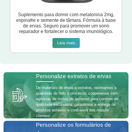
Suplemento para dormir com melatonina 2mg,
espinafre e semente de tâmara. Fórmula à base
de ervas. Seguro para promover um sono
reparador e fortalecer o sistema imunológico.
Leia mais
Personalize extratos de ervas
De materiais de ervas a extratos, rastreamos a
qualidade de todo o processo, cooperamos com
agências de testes de terceiros para controle de
qualidade secundária, garantimos a entrega de
produtos estáveis ​​e confiáveis ​​aos nossos
clientes!
Personalize os formulários de