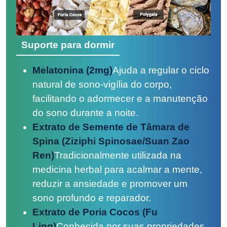
Suporte para dormir
Melatonina (2mg)
Ajuda a regular o ciclo
natural de sono-vigília do corpo,
facilitando o adormecer e a manutenção
do sono durante a noite.
Extrato de Semente de Tâmara de
Spina (Ziziphi Spinosae/Suan Zao
Ren)
Tradicionalmente utilizada na
medicina herbal para acalmar a mente,
reduzir a ansiedade e promover um
sono profundo e reparador.
Extrato de Poria Cocos (Fu
Ling)
Conhecida por suas propriedades