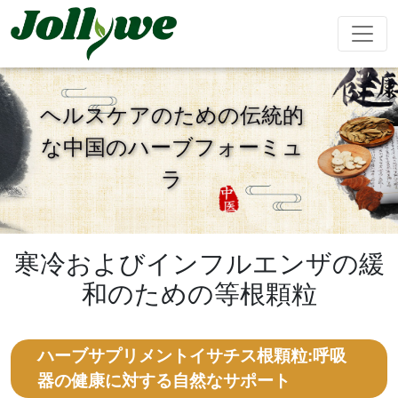
ヘルスケアのための伝統的
な中国のハーブフォーミュ
錠剤
カプセル
粉末飲料
ラ
便秘緩和
減量食事
美容サプリ
免疫力を高
精欲増強男
メント
める
性
寒冷およびインフルエンザの緩
ティーバッグ
グミ
液体飲料
和のための等根顆粒
心臓血管治
睡眠サプリ
成長期サプ
阿膠糕
療
リ
ハーブサプリメントイサチス根顆粒:呼吸
器の健康に対する自然なサポート