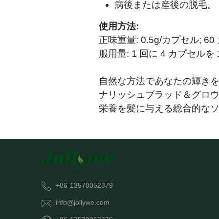
病後または産後の脱毛。
使用方法:
正味重量: 0.5g/カプセル; 6
服用量: 1 回に 4 カプセルを
自然な方法であなたの輝き
ナリッシュブラッド＆グロ
栄養を髪に与える総合的な
+86-13570052379
info@jollywe.com