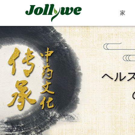
家
錠剤
カプセル
ヘル
便秘緩和
減量食事
美容サプリメン