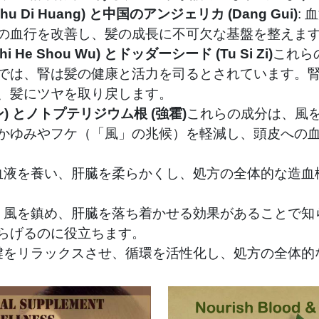
 Di Huang) と中国のアンジェリカ (Dang Gui)
:
の血行を改善し、髪の成長に不可欠な基盤を整えま
He Shou Wu) とドッダーシード (Tu Si Zi)
これら
では、腎は髪の健康と活力を司るとされています。
、髪にツヤを取り戻します。
) とノトプテリジウム根 (強霍)
これらの成分は、風
かゆみやフケ（「風」の兆候）を軽減し、頭皮への
 血液を養い、肝臓を柔らかくし、処方の全体的な造
: 風を鎮め、肝臓を落ち着かせる効果があることで
らげるのに役立ちます。
 腱をリラックスさせ、循環を活性化し、処方の全体