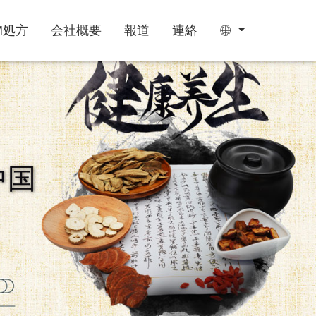
M処方
会社概要
報道
連絡
ティーバッグ
グミ
中国
睡眠サプリ
成長期サプリ
阿膠糕