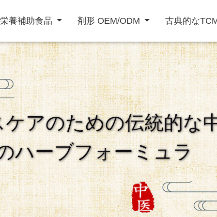
栄養補助食品
剤形 OEM/ODM
古典的なTC
粉末飲料
液体飲料
スケアのための伝統的な
ト
免疫力を高める
精欲増強男性
心臓血管治療
のハーブフォーミュラ