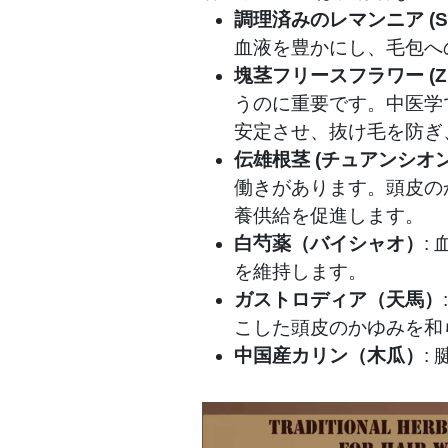
調理済みのレマンニア (Shu
血液を豊かにし、毛包へ
塊茎フリースフラワー (Zhi 
うのに重要です。中医学
安定させ、抜け毛を防ぎ
伝雄根茎 (チュアンシオン
働きがあります。頭皮の
養供給を促進します。
白芍薬（バイシャオ）
:
を維持します。
ガストロディア（天馬）
こした頭皮のかゆみを和
中国産カリン（木瓜）
: