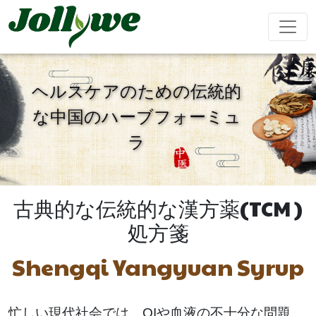
ヘルスケアのための伝統的
な中国のハーブフォーミュ
錠剤
カプセル
粉末飲料
ラ
便秘緩和
減量食事
美容サプリ
免疫力を高
精欲増強男
メント
める
性
古典的な伝統的な漢方薬(TCM )
ティーバッグ
グミ
液体飲料
処方箋
心臓血管治
睡眠サプリ
成長期サプ
阿膠糕
Shengqi Yangyuan Syrup
療
リ
忙しい現代社会では、QIや血液の不十分な問題、