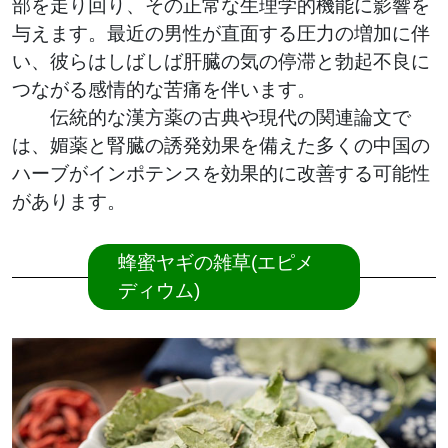
部を走り回り、その正常な生理学的機能に影響を
与えます。最近の男性が直面する圧力の増加に伴
い、彼らはしばしば肝臓の気の停滞と勃起不良に
つながる感情的な苦痛を伴います。
伝統的な漢方薬の古典や現代の関連論文で
は、媚薬と腎臓の誘発効果を備えた多くの中国の
ハーブがインポテンスを効果的に改善する可能性
があります。
蜂蜜ヤギの雑草(エピメ
ディウム)