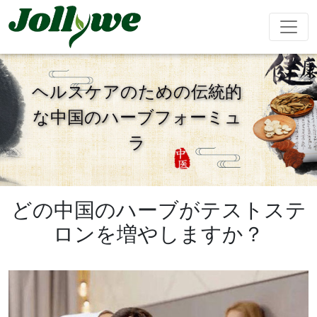
ヘルスケアのための伝統的
な中国のハーブフォーミュ
錠剤
カプセル
粉末飲料
ラ
便秘緩和
減量食事
美容サプリ
免疫力を高
精欲増強男
メント
める
性
どの中国のハーブがテストステ
ティーバッグ
グミ
液体飲料
ロンを増やしますか？
心臓血管治
睡眠サプリ
成長期サプ
阿膠糕
療
リ