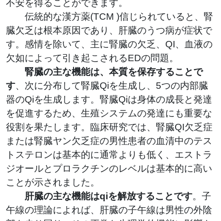
不安を得ることができます。
伝統的な漢方薬(TCM )信じられていると、腎
臓欠乏は根本原因であり、肝臓のうつ病が症状で
す。感情を除いて、主に腎臓の欠乏、QI、血液の
欠如によって引き起こされるEDの問題。
腎臓の主な機能は、本質を保存することで
す
、次に分布して腎臓Qiを生成し、5つの内部臓
器のQiを生成します。腎臓Qiは身体の成長と発達
を促進するため、生殖システムの発達にも重要な
役割を果たします。臨床研究では、腎臓QI欠乏症
または腎臓ヤン欠乏症の男性患者の血清中のテス
トステロンは基本的に通常よりも低く、エストラ
ジオールとプロラクチンのレベルは基本的に高い
ことが示されました。
肝臓の主な機能はqiを解放することです
。子
午線の理論によれば、肝臓の子午線は男性の外陰