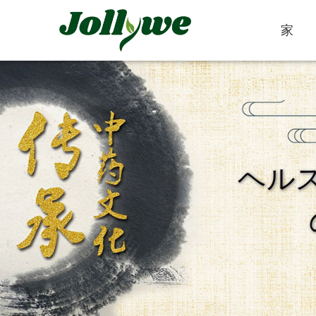
家
錠剤
カプセル
ヘル
便秘緩和
減量食事
美容サプリメン