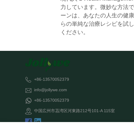
力しています。微妙な方法
ーンは、あなたの人生の健
らの単純な治療レシピを試
ください。
+86-13570052379
info@jollywe.com
+86-13570052379
中国広州市茘湾区河東路212号101-A 115室