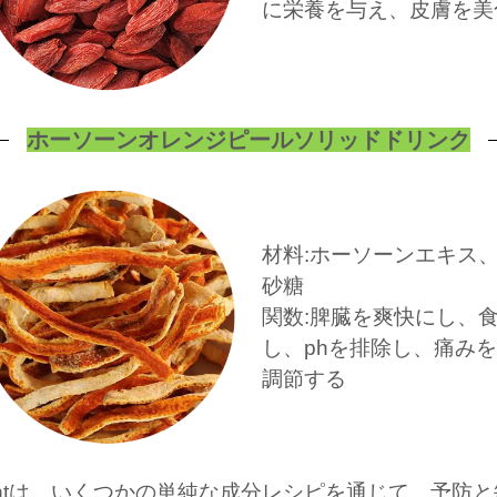
に栄養を与え、皮膚を美
ホーソーンオレンジピールソリッドドリンク
材料:ホーソーンエキス
砂糖
関数:脾臓を爽快にし、
し、phを排除し、痛みを和ら
調節する
nagementは、いくつかの単純な成分レシピを通じて、