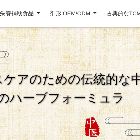
栄養補助食品
剤形 OEM/ODM
古典的なTC
粉末飲料
液体飲料
スケアのための伝統的な
ト
免疫力を高める
精欲増強男性
心臓血管治療
のハーブフォーミュラ