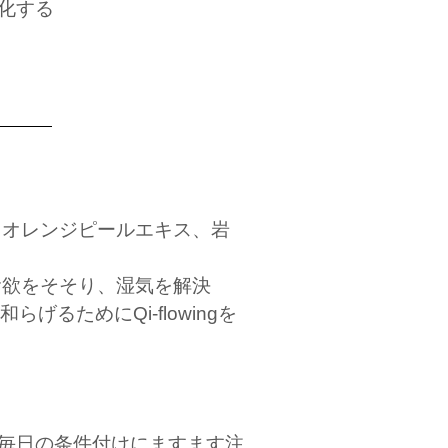
化する
、オレンジピールエキス、岩
食欲をそそり、湿気を解決
げるためにQi-flowingを
予防と毎日の条件付けにますます注