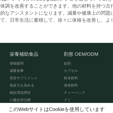
で体調を改善することができます。他の材料を持つ古
康的なアシスタントになります。減量や健康上の問題
して、日常生活に蓄積して、徐々に体格を改善し、よ
栄養補助食品
剤形 OEM/ODM
便秘緩和
錠剤
減量食事
カプセル
美容サプリメント
粉末飲料
免疫力を高める
液体飲料
精欲増強男性
ティーバッグ
心臓血管治療
グミ
睡眠サプリ
このWebサイトはCookieを使用しています