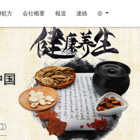
M処方
会社概要
報道
連絡
ティーバッグ
グミ
中国
睡眠サプリ
成長期サプリ
阿膠糕