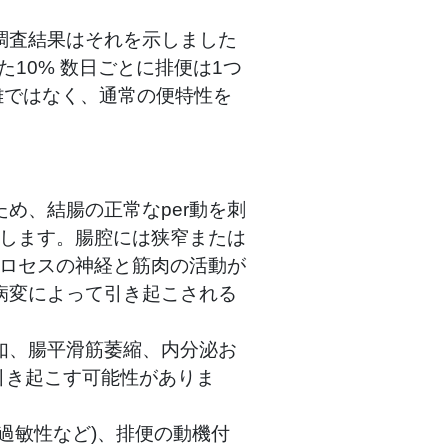
調査結果はそれを示しました
た
10%
数日ごとに排便は1つ
難ではなく、通常の便特性を
。
め、結腸の正常なper動を刺
下します。腸腔には狭窄または
プロセスの神経と筋肉の活動が
病変によって引き起こされる
如、腸平滑筋萎縮、内分泌お
引き起こす可能性がありま
過敏性など)、排便の動機付