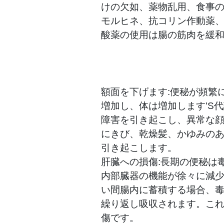
けの欠如、薬物乱用、食事の
モルヒネ、抗コリン作動薬
酸薬の使用は腸の筋肉を緩
額面を下げます:便秘が頻繁
増加し、体は増加します'S
障害を引き起こし、異常な
にきび、乾燥髪、かゆみの
引き起こします。
肝臓への損傷:長期の便秘は
内部臓器の機能が徐々に減
い間腸内に蓄積する場合、
繰り返し吸収されます。こ
傷です。