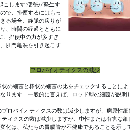
起こします:便秘が発生す
いので、排便するにはもっ
すぎる場合、静脈の戻りが
なり、時間の経過とともに
らに、排便中の力が多すぎ
き、肛門亀裂を引き起こす
プロバイオティクスの減少
球状の細菌と棒状の細菌の比をチェックすることによ
くなります。一般的に言えば、ロッド型の細菌が説明
のプロバイオティクスの数は減少しますが、病原性細
オティクスの数は減少しますが、中性または有害な細
の変化は、私たちの胃腸管が不健康であることを示し