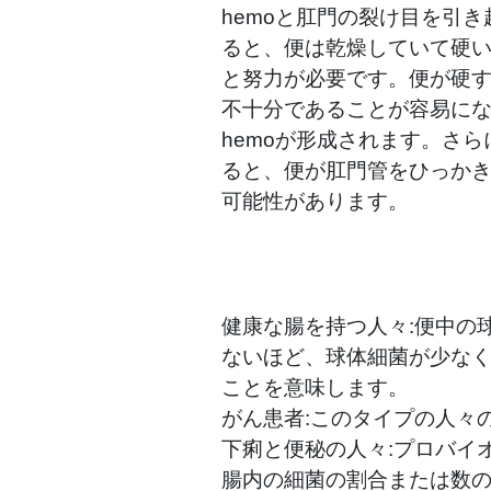
hemoと肛門の裂け目を引き
ると、便は乾燥していて硬
と努力が必要です。便が硬
不十分であることが容易に
hemoが形成されます。さ
ると、便が肛門管をひっか
可能性があります。
健康な腸を持つ人々:便中の
ないほど、球体細菌が少な
ことを意味します。
がん患者:このタイプの人々
下痢と便秘の人々:プロバイ
腸内の細菌の割合または数