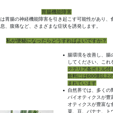
胃腸機能障害
質は胃腸の神経機能障害を引き起こす可能性があり、
の息、腹痛など、さまざまな症状を誘発します。
私が便秘になったらどうすればよいですか？
腸環境を改善し、腸
してください、これ
クテリア各ボトル付
飲料には600億以上
まれています
自然界では、多くの
バイオティクスが豊
オティクスが豊富な
菜、豆、バナナ、ト