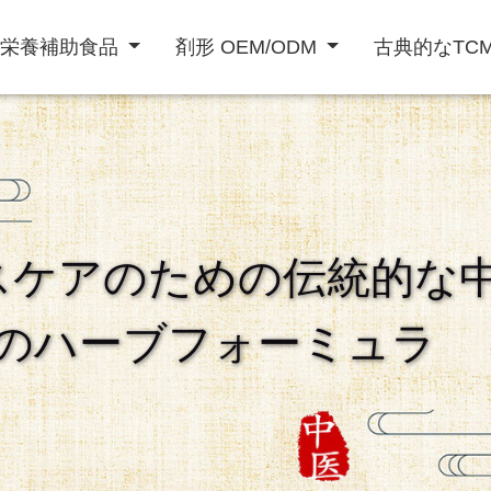
栄養補助食品
剤形 OEM/ODM
古典的なTC
粉末飲料
液体飲料
スケアのための伝統的な
ト
免疫力を高める
精欲増強男性
心臓血管治療
のハーブフォーミュラ