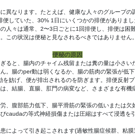
かに異なります。たとえば、健康な人々のグループの
排便していた、
30%
1日にいくつかの排便がありまし
の人々は通常、2〜3日ごとに1回排便し、排便は困
す。この状況は便秘と見なされるべきではありません
便秘の原因
ぎると、腸内のチャイム残留または糞の量は小さいた
ん。腸のper動は弱くなるか、腸の筋肉の緊張が低
r動を妨げ、便が排出されるのを防ぎます。排便反射
秘は、結腸、直腸、肛門の病変など、さまざまな有機
疲労、腹部筋力低下、腸平滑筋の緊張の低いまたは欠
びcaudaの等式神経損傷または圧縮はすべて浸透を
患によって引き起こされます(過敏性腸症候群、粘膜