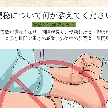
便秘について何か教えてくださ
便秘とは何ですか？
って数が少なくなり、間隔が長く、乾燥した便、排便
、直腸と肛門の重さの感覚、排便中の肛門痛、肛門裂