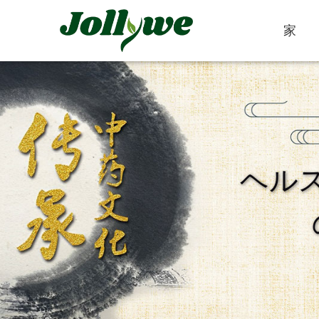
家
錠剤
カプセル
ヘル
便秘緩和
減量食事
美容サプリメン