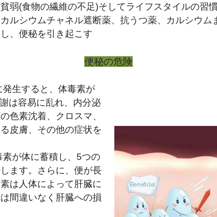
貧弱(食物の繊維の不足)そしてライフスタイルの習
、カルシウムチャネル遮断薬、抗うつ薬、カルシウム
和し、便秘を引き起こす
便秘の危険
に発生すると、体毒素が
代謝は容易に乱れ、内分泌
顔の色素沈着、クロスマ、
ある皮膚、その他の症状を
毒素が体に蓄積し、5つの
少します。さらに、便が長
毒素は人体によって肝臓に
れは間違いなく肝臓への損