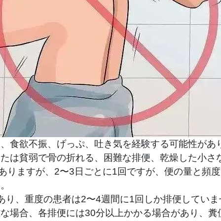
、食欲不振、げっぷ、吐き気を経験する可能性があり
または貧弱で骨の折れる、困難な排便、乾燥した小さ
がありますが、2〜3日ごとに1回ですが、便の量と頻
す。
あり、重度の患者は2〜4週間に1回しか排便していま
な場合、各排便には30分以上かかる場合があり、糞