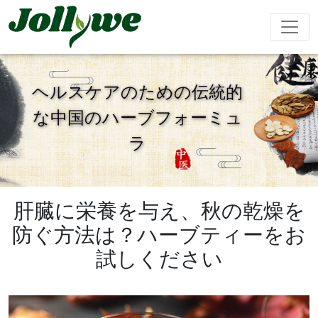
ヘルスケアのための伝統的
な中国のハーブフォーミュ
錠剤
カプセル
粉末飲料
ラ
便秘緩和
減量食事
美容サプリ
免疫力を高
精欲増強男
メント
める
性
肝臓に栄養を与え、秋の乾燥を
ティーバッグ
グミ
液体飲料
防ぐ方法は？ハーブティーをお
試しください
心臓血管治
睡眠サプリ
成長期サプ
阿膠糕
療
リ