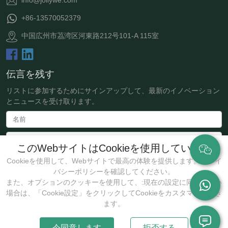
+86-13570052379
中国広州市茘湾区河東路212号101-A 115室
伝言を残す
リストに参加するためにサインアップして、最新のイノベーション
とニュースを受け取ります。
このWebサイトはCookieを使用しています
Cookieを使用して、Webサイトで最高の体験を提供します。プライ
バシーポリシーを確認してください。
また、オプションのクッキーを使用して、:現在の設定に同意しない
場合は、「Cookie設定」をクリックしてCookieをカスタマイズでき
送信
ます。
今同意します
拒否する