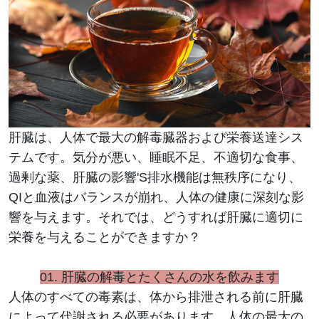
肝臓は、人体で最大の解毒臓器および栄養送達シス
テムです。気分が悪い、睡眠不足、不適切な食事、
過剰な薬、肝臓の影響'S排水機能は無秩序になり、
QIと血液はバランスが崩れ、人体の健康に深刻な影
響を与えます。それでは、どうすれば肝臓に適切に
栄養を与えることができますか？
01.
肝臓の解毒とたくさんの水を飲みます
人体のすべての毒素は​​、体から排泄される前に肝臓
によって代謝される必要があります。人体の最大の