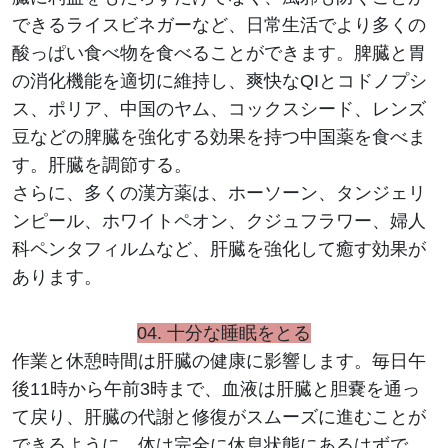
できるライスビネガーなど、日常生活でより多くの
酸っぱい食べ物を食べることができます。脾臓と胃
の消化機能を適切に維持し、爽快なQIとコドノプシ
ス、ポリア、中国のヤム、コックスシード、レンズ
豆などの脾臓を強化する効果を持つ中国薬を食べま
す。肝臓を調節する。
さらに、多くの漢方薬は、ホーソーン、タンジェリ
ンピール、ホワイトペオン、クジュフラワー、婦人
科ペンタフィルムなど、肝臓を強化して癒す効果が
あります。
04.
十分な睡眠をとる
作業と休憩時間は肝臓の健康に影響します。毎日午
後11時から午前3時まで、血液は肝臓と胆嚢を通っ
て戻り、肝臓の代謝と修復がスムーズに進むことが
できるように、体は完全に休息状態にあるはずで