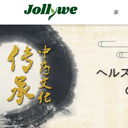
家
錠剤
カプセル
ヘル
便秘緩和
減量食事
美容サプリメン