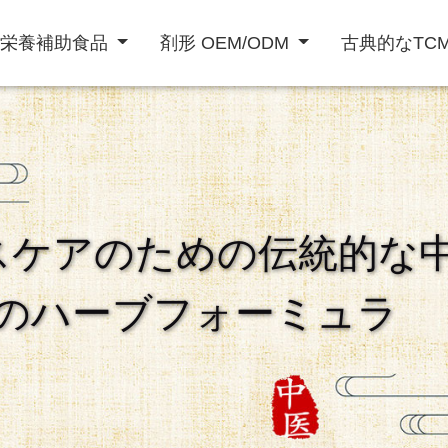
栄養補助食品
剤形 OEM/ODM
古典的なTC
粉末飲料
液体飲料
スケアのための伝統的な
ト
免疫力を高める
精欲増強男性
心臓血管治療
のハーブフォーミュラ