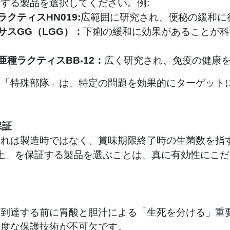
する製品を選択してください。例:
クティスHN019:
広範囲に研究され、便秘の緩和に
サスGG（LGG）：
下痢の緩和に効果があることが科
種ラクティスBB-12：
広く研究され、免疫の健康
の「特殊部隊」は、特定の問題を効果的にターゲット
保証
これは製造時ではなく、賞味期限終了時の生菌数を指
以上」を保証する製品を選ぶことは、真に有効性にこ
に到達する前に胃酸と胆汁による「生死を分ける」重
高度な保護技術が不可欠です。