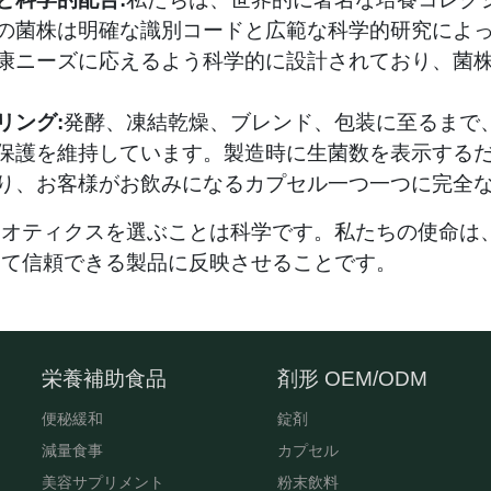
の菌株は明確な識別コードと広範な科学的研究によ
康ニーズに応えるよう科学的に設計されており、菌
リング:
発酵、凍結乾燥、ブレンド、包装に至るまで
保護を維持しています。製造時に生菌数を表示する
り、お客様がお飲みになるカプセル一つ一つに完全
イオティクスを選ぶことは科学です。私たちの使命は
して信頼できる製品に反映させることです。
栄養補助食品
剤形 OEM/ODM
便秘緩和
錠剤
減量食事
カプセル
美容サプリメント
粉末飲料