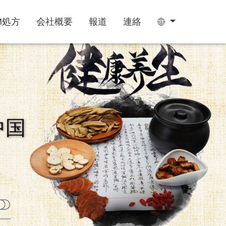
M処方
会社概要
報道
連絡
ティーバッグ
グミ
中国
睡眠サプリ
成長期サプリ
阿膠糕