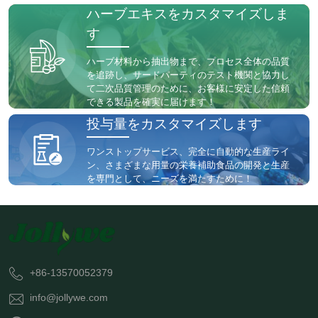
ハーブエキスをカスタマイズしま
す
ハーブ材料から抽出物まで、プロセス全体の品質
を追跡し、サードパーティのテスト機関と協力し
て二次品質管理のために、お客様に安定した信頼
できる製品を確実に届けます！
投与量をカスタマイズします
ワンストップサービス、完全に自動的な生産ライ
ン、さまざまな用量の栄養補助食品の開発と生産
を専門として、ニーズを満たすために！
+86-13570052379
info@jollywe.com