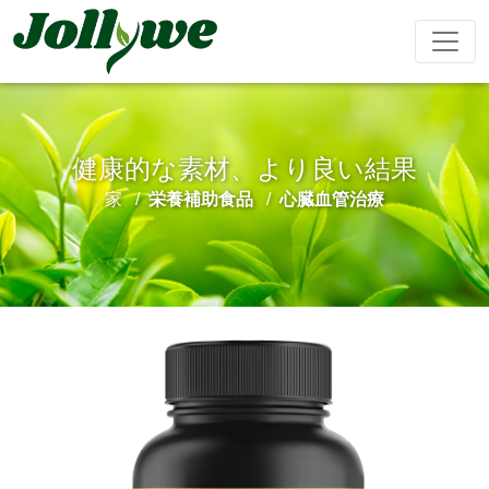
健康的な素材、より良い結果
錠剤
カプセル
粉末飲料
家
栄養補助食品
心臓血管治療
便秘緩和
減量食事
美容サプリ
免疫力を高
精欲増強男
メント
める
性
ティーバッグ
グミ
液体飲料
心臓血管治
睡眠サプリ
成長期サプ
阿膠糕
療
リ