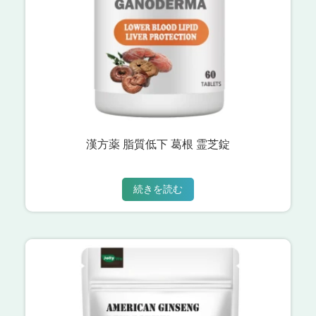
漢方薬 脂質低下 葛根 霊芝錠
続きを読む