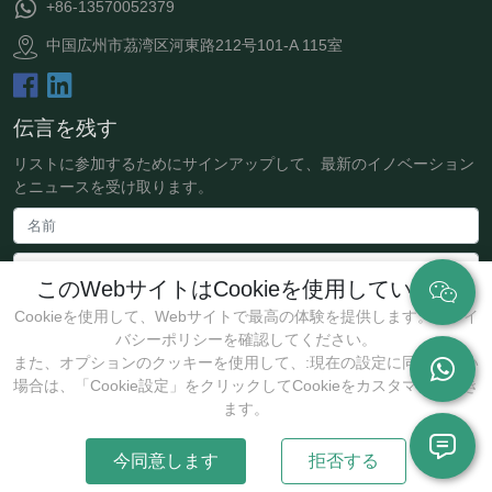
+86-13570052379
中国広州市茘湾区河東路212号101-A 115室
伝言を残す
リストに参加するためにサインアップして、最新のイノベーション
とニュースを受け取ります。
このWebサイトはCookieを使用しています
Cookieを使用して、Webサイトで最高の体験を提供します。プライ
バシーポリシーを確認してください。
また、オプションのクッキーを使用して、:現在の設定に同意しない
場合は、「Cookie設定」をクリックしてCookieをカスタマイズでき
送信
ます。
今同意します
拒否する
著作権 @2025 Guangzhou JollyWe Biotechnology Co., Ltd