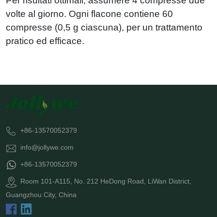
Per risultati ottimali, assumere 4 compresse due
volte al giorno. Ogni flacone contiene 60
compresse (0,5 g ciascuna), per un trattamento
pratico ed efficace.
+86-13570052379
info@jollywe.com
+86-13570052379
Room 101-A115, No. 212 HeDong Road, LiWan District,
Guangzhou City, China