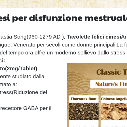
esi per disfunzione mestrua
inastia Song(960-1279 AD ),
Tavolette felici cinesi
Ar
sangue. Venerato per secoli come donne principali'La fo
el tempo ora offre un moderno sollievo dallo stress 
i:
to(2mg/Tablet)
ente studiato dalla
trato a:
tress(Riduzione del
recettore GABA per il