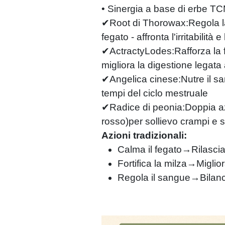
• Sinergia a base di erbe TC
✔Root di Thorowax:Regola la
fegato - affronta l'irritabilità
✔ActractyLodes:Rafforza la f
migliora la digestione legata 
✔Angelica cinese:Nutre il san
tempi del ciclo mestruale
✔Radice di peonia:Doppia a
rosso)per sollievo crampi e 
Azioni tradizionali:
Calma il fegato→Rilascia 
Fortifica la milza→Miglior
Regola il sangue→Bilancia