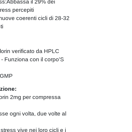
ss:Abbassa il 29% dei
tress percepiti
uove coerenti cicli di 28-32
ti
lorin verificato da HPLC
- Funziona con il corpo'S
a CGMP
zione:
iflorin 2mg per compressa
se ogni volta, due volte al
stress vive nei loro cicli e i