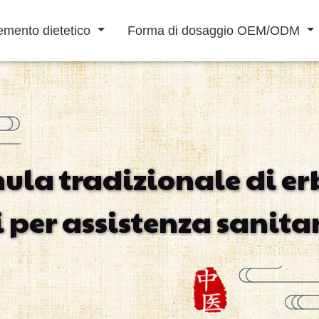
emento dietetico
Forma di dosaggio OEM/ODM
Bevanda in Polvere
Bevanda liquida
ula tradizionale di er
Aumentare Difese
Potenziamento
Riabilitazione
i per assistenza sanita
Immunitarie
Maschile
Cardiovascolare