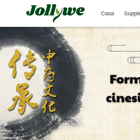
Casa
Suppl
Compresse
Capsula di gelatina
Form
Sollievo
Prodotti per
Integratori
cines
Stitichezza
Dimagrire
Bellezza