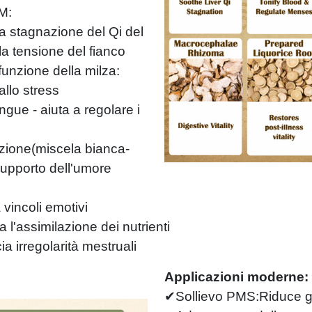
M:
 stagnazione del Qi del
 e la tensione del fianco
unzione della milza:
allo stress
gue - aiuta a regolare i
zione(miscela bianca-
supporto dell'umore
vincoli emotivi
a l'assimilazione dei nutrienti
 irregolarità mestruali
Applicazioni moderne:
✔Sollievo PMS:Riduce go