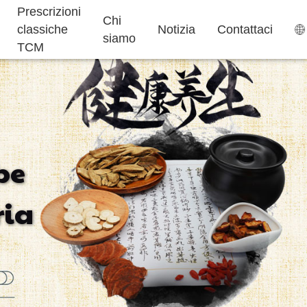
Prescrizioni
Chi
classiche
Notizia
Contattaci
siamo
TCM
Bustina di tè
Caramelle Gommose
be
Aiuto per
Integratori per
Torta ejiao
ria
Dormire
Bambini