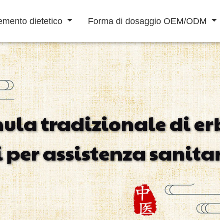
emento dietetico
Forma di dosaggio OEM/ODM
Bevanda in Polvere
Bevanda liquida
ula tradizionale di er
Aumentare Difese
Potenziamento
Riabilitazione
i per assistenza sanita
Immunitarie
Maschile
Cardiovascolare