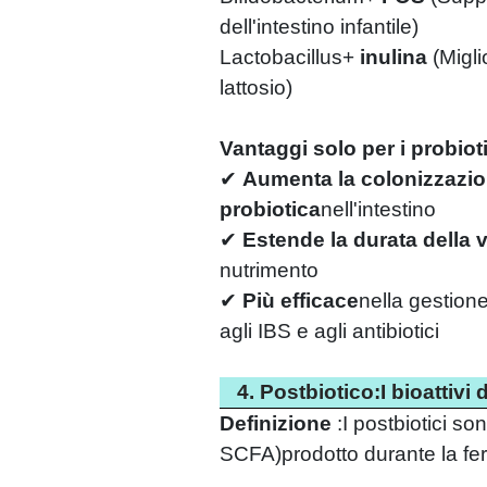
dell'intestino infantile)
Lactobacillus
+
inulina
(
Migli
lattosio)
Vantaggi solo per i probioti
✔
Aumenta la colonizzazi
probiotica
nell'intestino
✔
Estende la durata della v
nutrimento
✔
Più efficace
nella gestione
agli IBS e agli antibiotici
4. Postbiotico:I bioattiv
Definizione
:
I postbiotici so
SCFA)prodotto durante la fe