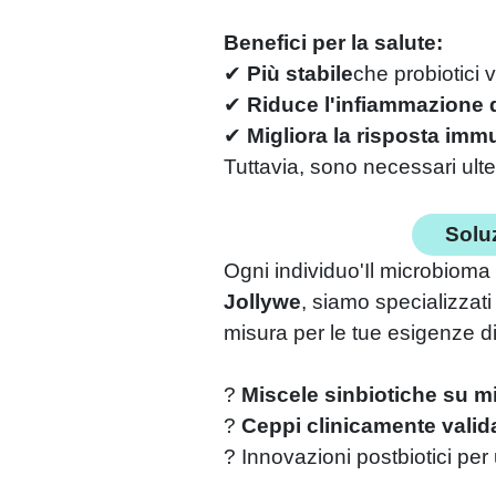
Benefici per la salute:
✔
Più stabile
che probiotici v
✔
Riduce l'infiammazione d
✔
Migliora la risposta immu
Tuttavia, sono necessari ulteri
Soluz
Ogni individuo'Il microbioma
Jollywe
, siamo specializzati 
misura per le tue esigenze di
?
Miscele sinbiotiche su m
?
Ceppi clinicamente valida
? Innovazioni postbiotici pe