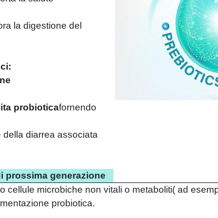
ora la digestione del
ci:
one
ita probiotica
fornendo
 della diarrea associata
i di prossima generazione
no cellule microbiche non vitali o metaboliti
(
ad esempi
rmentazione probiotica.