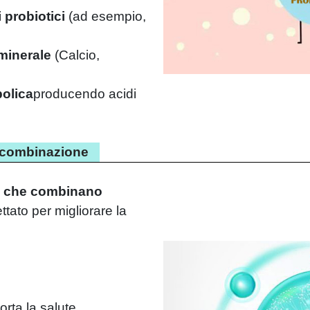
 probiotici
(
ad esempio,
minerale
(
Calcio,
bolica
producendo acidi
e combinazione
i che combinano
ttato per migliorare la
rta la salute