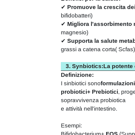
✔
Promuove la crescita dei
bifidobatteri)
✔
Migliora l'assorbimento 
magnesio)
✔
Supporta la salute meta
grassi a catena corta
(
Scfas)
3. Synbiotics:La potent
Definizione:
I sinbiotici sono
formulazion
probiotici
+
Prebiotici
, proge
sopravvivenza probiotica
e attività nell'intestino.
Esempi:
Bifidobacterium
+
FOS
(
Suppo