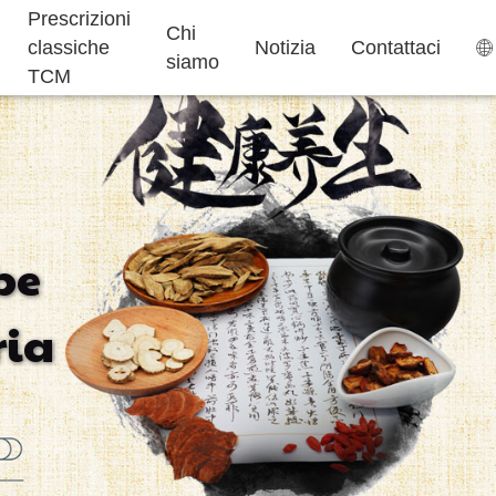
Prescrizioni
Chi
classiche
Notizia
Contattaci
siamo
TCM
Bustina di tè
Caramelle Gommose
be
Aiuto per
Integratori per
Torta ejiao
ria
Dormire
Bambini