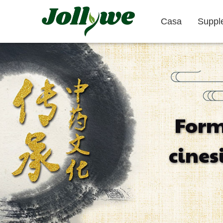
Casa
Suppl
Compresse
Capsula di gelatina
Form
Sollievo
Prodotti per
Integratori
cines
Stitichezza
Dimagrire
Bellezza