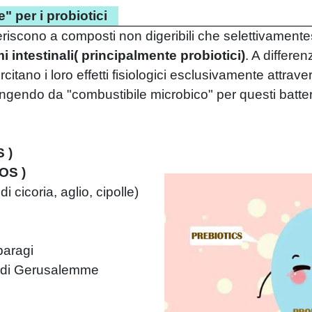
e" per i probiotici
riferiscono a composti non digeribili che selettivamente
i intestinali
(
principalmente probiotici)
. A differen
citano i loro effetti fisiologici esclusivamente attraver
ngendo da "combustibile microbico" per questi batteri
 )
OS )
i cicoria, aglio, cipolle)
paragi
fi di Gerusalemme