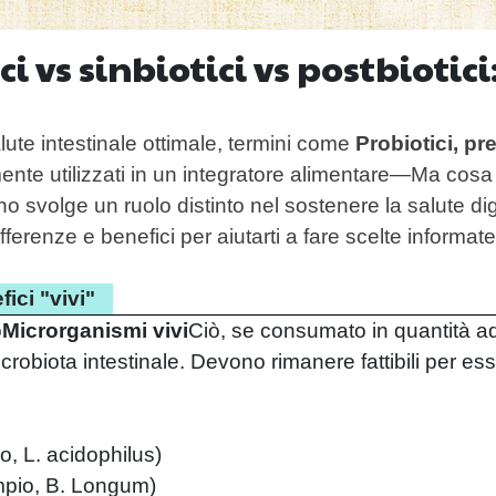
ci vs sinbiotici vs postbiotic
ute intestinale ottimale, termini come
Probiotici, pre
nte utilizzati in un integratore alimentare—Ma cosa
 svolge un ruolo distinto nel sostenere la salute dig
fferenze e benefici per aiutarti a fare scelte informate
fici "vivi"
o
Microrganismi vivi
Ciò, se consumato in quantità ad
icrobiota intestinale. Devono rimanere fattibili per ess
, L. acidophilus)
pio, B. Longum)