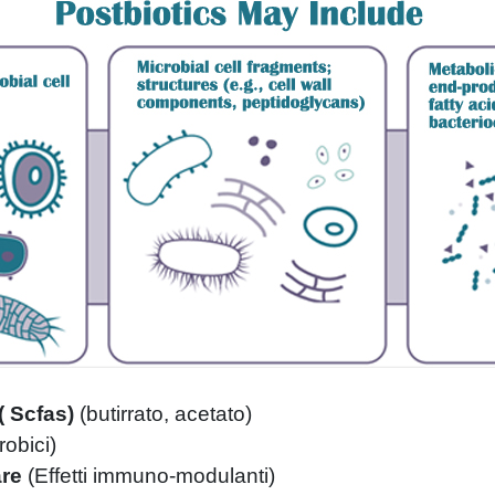
(
Scfas)
(
butirrato, acetato)
robici)
are
(
Effetti immuno-modulanti)