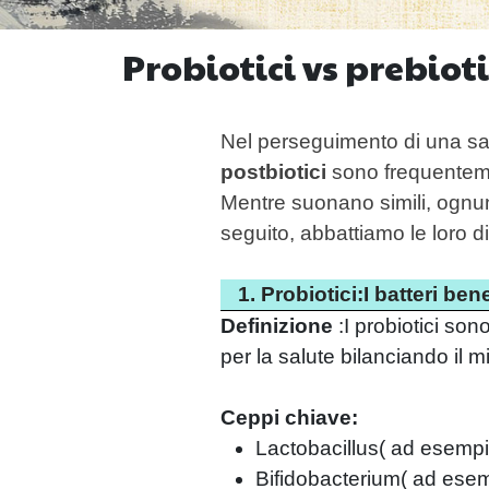
Probiotici vs prebioti
Nel perseguimento di una sal
postbiotici
sono frequenteme
Mentre suonano simili, ognuno
seguito, abbattiamo le loro di
1. Probiotici:I batteri bene
Definizione
:
I probiotici son
per la salute bilanciando il m
Ceppi chiave:
Lactobacillus
(
ad esempio
Bifidobacterium
(
ad esem