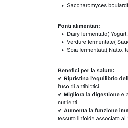
Saccharomyces boulardi
Fonti alimentari:
Dairy fermentato
(
Yogurt,
Verdure fermentate
(
Saue
Soia fermentata
(
Natto, 
Benefici per la salute:
✔
Ripristina l'equilibrio del
l'uso di antibiotici
✔
Migliora la digestione
e a
nutrienti
✔
Aumenta la funzione imm
tessuto linfoide associato all'