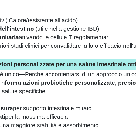
ivi
(
Calore/resistente all'acido)
ell'intestino
(
utile nella gestione IBD)
nitaria
attivando le cellule T regolamentari
ori studi clinici per convalidare la loro efficacia nell
ioni personalizzate per una salute intestinale ot
 è unico—Perché accontentarsi di un approccio unico 
in
formulazioni probiotiche personalizzate, prebio
 salute specifiche.
isura
per supporto intestinale mirato
ti
per la massima efficacia
r una maggiore stabilità e assorbimento