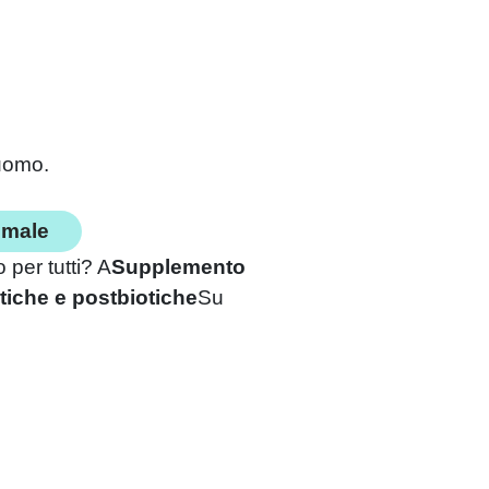
'uomo.
timale
per tutti? A
Supplemento
tiche e postbiotiche
Su