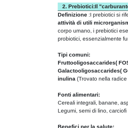
2. Prebiotici:Il "carburant
Definizione
:
I prebiotici si 
attività di utili microrganism
corpo umano, i prebiotici eser
probiotici, essenzialmente fu
Tipi comuni:
Fruttooligosaccarides
(
FOS
Galactooligosaccarides
(
G
inulina
(
Trovato nella radice d
Fonti alimentari:
Cereali integrali, banane, as
Legumi, semi di lino, carcio
Benefici per la salute: