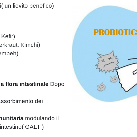
i
(
un lievito benefico)
 Kefir)
rkraut, Kimchi)
tempeh)
la flora intestinale
Dopo
ssorbimento dei
unitaria
modulando il
intestino
(
GALT )