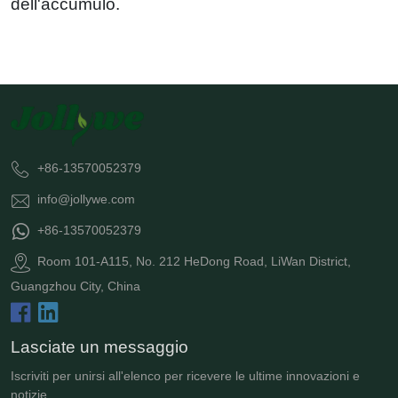
dell'accumulo.
+86-13570052379
info@jollywe.com
+86-13570052379
Room 101-A115, No. 212 HeDong Road, LiWan District,
Guangzhou City, China
Lasciate un messaggio
Iscriviti per unirsi all'elenco per ricevere le ultime innovazioni e
notizie.