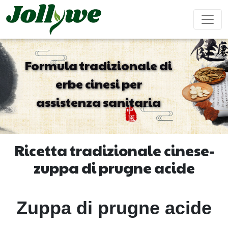
Formula tradizionale di
erbe cinesi per
Compresse
Capsula di
Bevanda in
assistenza sanitaria
Sollievo
Prodotti
Integratori
Aumentare
Potenziame
gelatina
Polvere
Stitichezza
per
Bellezza
Difese
Maschile
Dimagrire
Immunitarie
Ricetta tradizionale cinese-
zuppa di prugne acide
Bustina di tè
Caramelle
Bevanda liquida
Gommose
Riabilitazione
Aiuto per
Integratori
Torta ejiao
Cardiovascolare
Dormire
per
Zuppa di prugne acide
Bambini