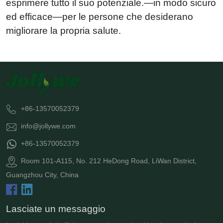
esprimere tutto il suo potenziale.—in modo sicuro
ed efficace—per le persone che desiderano
migliorare la propria salute.
+86-13570052379
info@jollywe.com
+86-13570052379
Room 101-A115, No. 212 HeDong Road, LiWan District,
Guangzhou City, China
Lasciate un messaggio