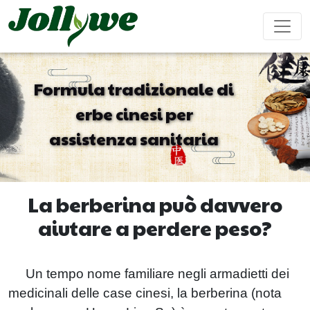
Formula tradizionale di
erbe cinesi per
Compresse
Capsula di
Bevanda in
assistenza sanitaria
Sollievo
Prodotti
Integratori
Aumentare
Potenziame
gelatina
Polvere
Stitichezza
per
Bellezza
Difese
Maschile
Dimagrire
Immunitarie
La berberina può davvero
aiutare a perdere peso?
Bustina di tè
Caramelle
Bevanda liquida
Gommose
Riabilitazione
Aiuto per
Integratori
Torta ejiao
Un tempo nome familiare negli armadietti dei
Cardiovascolare
Dormire
per
Bambini
medicinali delle case cinesi, la berberina (nota