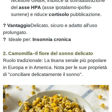
recettore GABA, inibisce la sovraattivazione
del
asse HPA
(asse ipotalamo-ipofisi-
surrene) e riduce
cortisolo
pubblicazione.
? Vantaggio
Delicato, sicuro e adatto all'uso
prolungato.
?
Ideale per:
Insonnia cronica
2. Camomilla–Il fiore del sonno delicato
Ruolo tradizionale: La tisana serale più popolare
in Europa e in America. Nota per le sue proprietà
di "conciliare delicatamente il sonno".