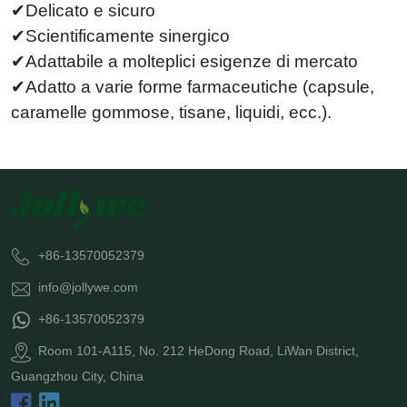
✔Delicato e sicuro
✔Scientificamente sinergico
✔Adattabile a molteplici esigenze di mercato
✔Adatto a varie forme farmaceutiche (capsule,
caramelle gommose, tisane, liquidi, ecc.).
+86-13570052379
info@jollywe.com
+86-13570052379
Room 101-A115, No. 212 HeDong Road, LiWan District,
Guangzhou City, China