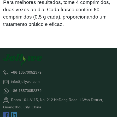
Para melhores resultados, tome 4 comprimidos,
duas vezes ao dia. Cada frasco contém 60
comprimidos (0,5 g cada), proporcionando um
tratamento prático e eficaz.
+86-13570052379
info@jollywe.com
+86-13570052379
Room 101-A115, No. 212 HeDong Road, LiWan District,
Guangzhou City, China