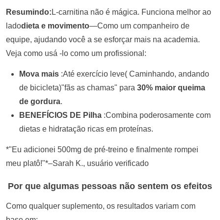
Resumindo:
L-carnitina não é mágica. Funciona melhor ao
lado
dieta e movimento
—Como um companheiro de
equipe, ajudando você a se esforçar mais na academia.
Veja como usá -lo como um profissional:
Mova mais
:
Até exercício leve
(
Caminhando, andando
de bicicleta)"fãs as chamas" para
30%
maior queima
de gordura
.
BENEFÍCIOS DE Pilha
:
Combina poderosamente com
dietas e hidratação ricas em proteínas.
*"Eu adicionei 500mg de pré-treino e finalmente rompei
meu platô!"*–Sarah K., usuário verificado
Por que algumas pessoas não sentem os efeitos
Como qualquer suplemento, os resultados variam com
base em: