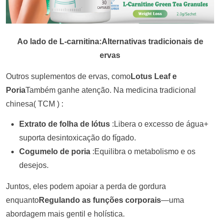
Ao lado de L-carnitina:Alternativas tradicionais de
ervas
Outros suplementos de ervas, como
Lotus Leaf e
Poria
Também ganhe atenção. Na medicina tradicional
chinesa
(
TCM )
:
Extrato de folha de lótus
:
Libera o excesso de água
+
suporta desintoxicação do fígado.
Cogumelo de poria
:
Equilibra o metabolismo e os
desejos.
Juntos, eles podem apoiar a perda de gordura
enquanto
Regulando as funções corporais
—uma
abordagem mais gentil e holística.