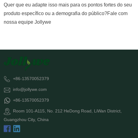
Quer que eu adapte isso mais para os pontos fortes do seu
produto específico ou a demografia do público?
Fale com
nossa equipe Jollywe
+86-13570052379
info@jollywe.com
+86-13570052379
Room 101-A115, No. 212 HeDong Road, LiWan District,
Guangzhou City, China