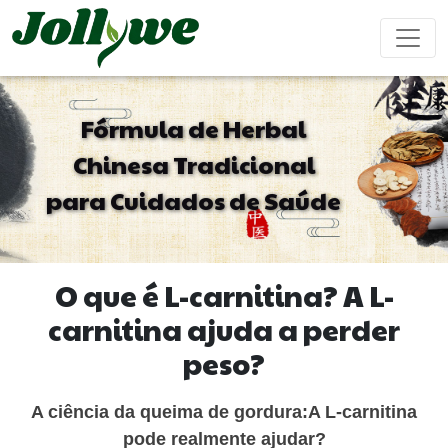
Fórmula de Herbal
Chinesa Tradicional
Comprimidos/Pílulas
Cápsulas
Bebida em pó
para Cuidados de Saúde
Obstipação
Suplementos
Suplemento
Reforço
Revigorante
Tratamento
para
Beleza
Sistema
Masculino
Emagrecer
Imunológico
O que é L-carnitina? A L-
Saquinhos de
Bala de Goma
Bebida líquida
carnitina ajuda a perder
Chá
Sem Açúcar
peso?
Doenças
Suplemento
Suplemento
Bolo Ejiao
Cardiovasculares
para
para
A ciência da queima de gordura:A L-carnitina
Tratamento
Dormir
Crianças
pode realmente ajudar?