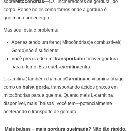
sobre
Mitocôndrias
—Os "incineradores de gordura" do
corpo. Pense neles como fornos onde a gordura é
queimada por energia.
Mas aqui está o problema:
Apenas tendo um forno
(
Mitocôndrias)e combustível
(
Gordo)não é suficiente.
Você precisa de um
"transportador"
mover gordura
para o forno. É aí que
L-carnitina
entra.
L-carnitina
(
também chamado
Carnitina
ou vitamina bt)age
como um
balsa gorda
, transportando ácidos graxos em
mitocôndrias para a queima. Quanto mais L-carnitina
disponível, mais "balsas" você tem—potencialmente
acelerando o transporte de gordura.
Mais balsas = mais gordura queimada? Não tão rápido.