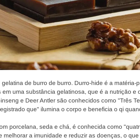
elatina de burro de burro. Durro-hide é a matéria-p
s
em uma substância gelatinosa, que é a nutrição e o
Ginseng e Deer Antler são conhecidos como "Três T
registrado que" ilumina o corpo e beneficia o qi qu
 com porcelana, seda e chá, é conhecida como "quat
 de melhorar a imunidade e reduzir as doenças, o q