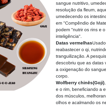
sangue nutritivo, umede
resolução da fleum, aq
umedecendo os intestin
em "Compêndio de Mater
podem "nutrir os rins e o
inteligência".
Datas vermelhas
Usado 
reabastecer o qi, nutrin
tranguilização. A pesqu
descobriu que as datas
a oxigenação do sangue 
corpo.
Wolfberry chinês(Goji)
e o rim, beneficiando a e
dos músculos, melhorand
olhos e acalmando os ne