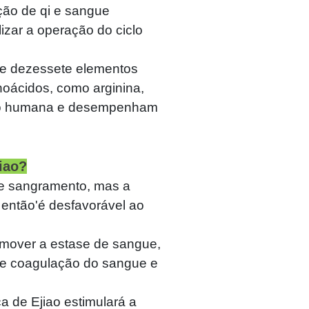
ação de qi e sangue
izar a operação do ciclo
s e dezessete elementos
noácidos, como arginina,
rição humana e desempenham
iao?
de sangramento, mas a
então'é desfavorável ao
remover a estase de sangue,
de coagulação do sangue e
a de Ejiao estimulará a