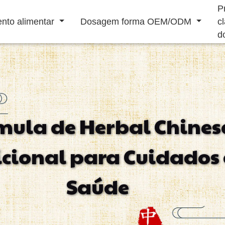
P
nto alimentar
Dosagem forma OEM/ODM
c
d
Bebida em pó
Bebida líquida
mula de Herbal Chines
Reforço Sistema
Revigorante
Doenças
S
icional para Cuidados
Imunológico
Masculino
Cardiovasculares
Tratamento
Saúde