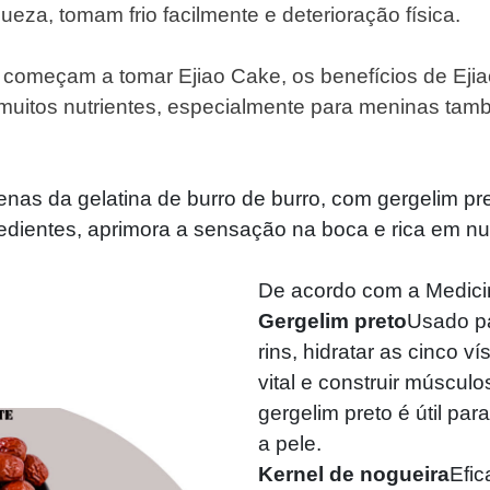
eza, tomam frio facilmente e deterioração física.
começam a tomar Ejiao Cake, os benefícios de Ejia
uitos nutrientes, especialmente para meninas ta
enas da gelatina de burro de burro, com gergelim pr
redientes, aprimora a sensação na boca e rica em nut
De acordo com a Medici
Gergelim preto
Usado pa
rins, hidratar as cinco v
vital e construir múscul
gergelim preto é útil pa
a pele.
Kernel de nogueira
Efic