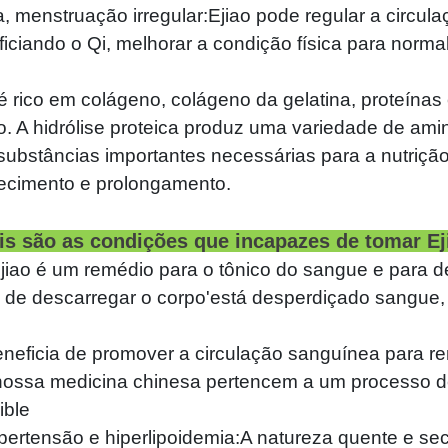
na, menstruação irregular:Ejiao pode regular a circul
iciando o Qi, melhorar a condição física para normal
 é rico em colágeno, colágeno da gelatina, proteína
o. A hidrólise proteica produz uma variedade de ami
ão substâncias importantes necessárias para a nut
hecimento e prolongamento.
is são as condições que incapazes de tomar Ej
jiao é um remédio para o tônico do sangue e para 
de descarregar o corpo'está desperdiçado sangue, 
beneficia de promover a circulação sanguínea para 
nossa medicina chinesa pertencem a um processo 
ible
pertensão e hiperlipoidemia:A natureza quente e sec