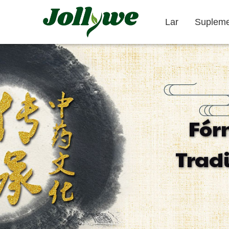
Lar
Supleme
Comprimidos/Pílulas
Cápsulas
Fór
Obstipação
Suplementos
Suplemento
Trad
Tratamento
para Emagrecer
Beleza