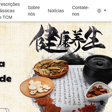
rescrições
Sobre
Contate-
lássicas
Notícias
nós
nos
o TCM
Saquinhos de Chá
Bala de Goma Sem
a
Açúcar
uplemento para
Suplemento para
Bolo Ejiao
 de
Dormir
Crianças