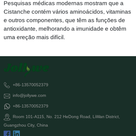
Pesquisas médicas modernas mostram que a
Cistanche contém vários aminoácidos, vitaminas
e outros componentes, que têm as funções de
antioxidante, melhorando a imunidade e obtêm
uma ereção mais difícil.
+86-13570052379
info@jollywe.com
+86-13570052379
Room 101-A115, No. 212 HeDong Road, LiWan District,
Guangzhou City, China