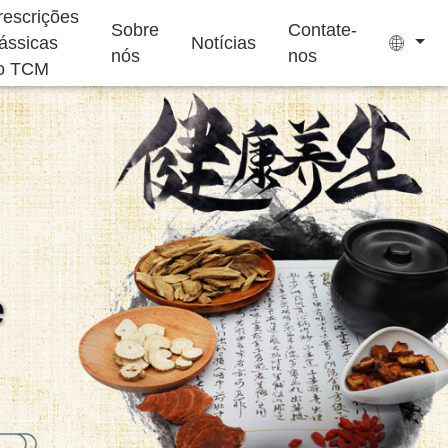
rescrições
Sobre
Contate-
lássicas
Notícias
nós
nos
o TCM
Saquinhos de Chá
Bala de Goma Sem
Açúcar
uplemento para
Suplemento para
Bolo Ejiao
Dormir
Crianças
e