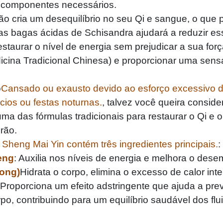
es componentes necessários.
 cria um desequilíbrio no seu Qi e sangue, o que 
 bagas ácidas de Schisandra ajudará a reduzir esse 
 restaurar o nível de energia sem prejudicar a sua fo
icina Tradicional Chinesa) e proporcionar uma sens
o
Cansado ou exausto devido ao esforço excessivo 
ícios ou festas noturnas.
, talvez você queira conside
uma das fórmulas tradicionais para restaurar o Qi e
rão.
Sheng Mai Yin contém três ingredientes principais.
:
eng
: Auxilia nos níveis de energia e melhora o des
Dong)
Hidrata o corpo, elimina o excesso de calor in
)
Proporciona um efeito adstringente que ajuda a pre
o, contribuindo para um equilíbrio saudável dos flu