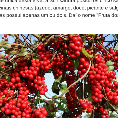
e única desta erva: a Schisandra possui os cinco 
nais chinesas (azedo, amargo, doce, picante e sal
as possui apenas um ou dois. Daí o nome "Fruta do
.