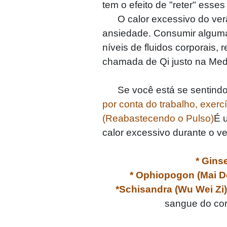
tem o efeito de "reter" ess
O calor excessivo do verão
ansiedade. Consumir algumas
níveis de fluidos corporais,
chamada de Qi justo na Med
Se você está se sentind
por conta do trabalho, exerc
(Reabastecendo o Pulso)
É 
calor excessivo durante o ve
* Gins
* Ophiopogon (Mai 
*Schisandra (Wu Wei Zi
sangue do corp