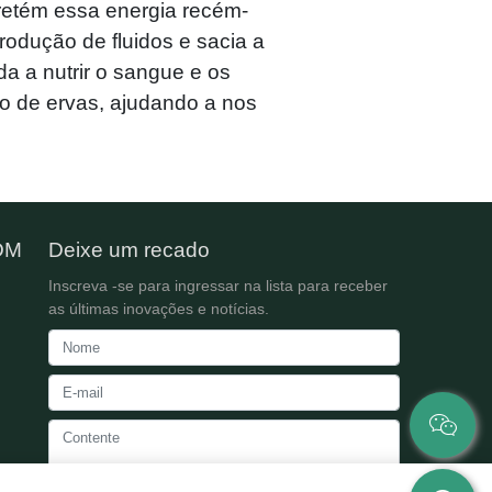
retém essa energia recém-
rodução de fluidos e sacia a
a a nutrir o sangue e os
ão de ervas, ajudando a nos
DM
Deixe um recado
Inscreva -se para ingressar na lista para receber
as últimas inovações e notícias.