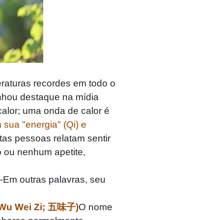
turas recordes em todo o
nhou destaque na mídia
alor; uma onda de calor é
sua "energia" (Qi) e
tas pessoas relatam sentir
o ou nenhum apetite,
–Em outras palavras, seu
(Wu Wei Zi; 五味子)
O nome