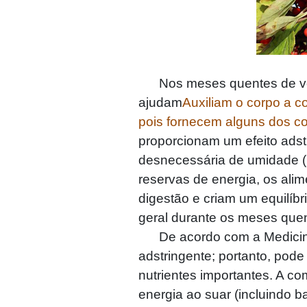
Nos meses quentes de verão
ajudam
Auxiliam o corpo a c
pois fornecem alguns dos co
proporcionam um efeito adstr
desnecessária de umidade (h
reservas de energia, os ali
digestão e criam um equilíbr
geral durante os meses quen
De acordo com a Medicina T
adstringente; portanto, pod
nutrientes importantes. A c
energia ao suar (incluindo 