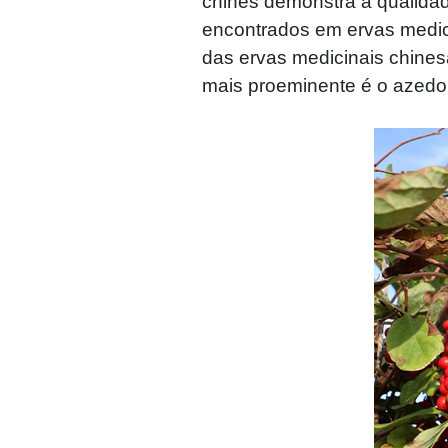
chinês demonstra a qualidad
encontrados em ervas medici
das ervas medicinais chines
mais proeminente é o azedo