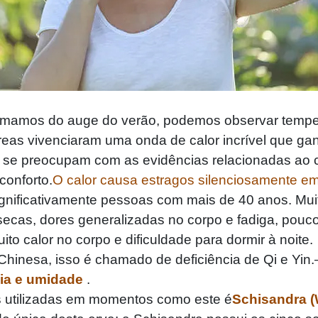
mos do auge do verão, podemos observar tempera
reas vivenciaram uma onda de calor incrível que ga
s se preocupam com as evidências relacionadas ao c
onforto.
O calor causa estragos silenciosamente em 
ignificativamente pessoas com mais de 40 anos. Mui
 secas, dores generalizadas no corpo e fadiga, pouc
to calor no corpo e dificuldade para dormir à noite.
inesa, isso é chamado de deficiência de Qi e Yin.
gia e umidade
.
utilizadas em momentos como este é
Schisandra 