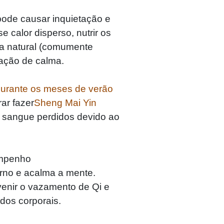
pode causar inquietação e
calor disperso, nutrir os
rça natural (comumente
ação de calma.
durante os meses de verão
rar fazer
Sheng Mai Yin
 o sangue perdidos devido ao
empenho
terno e acalma a mente.
venir o vazamento de Qi e
idos corporais.