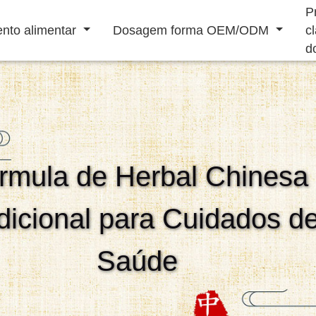
P
nto alimentar
Dosagem forma OEM/ODM
c
d
Bebida em pó
Bebida líquida
rmula de Herbal Chinesa
Reforço Sistema
Revigorante
Doenças
S
Imunológico
Masculino
Cardiovasculares
dicional para Cuidados d
Tratamento
Saúde