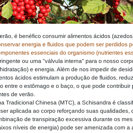
, é benéfico consumir alimentos ácidos (azedos)
onservar energia e fluidos que podem ser perdidos p
mponentes essenciais do organismo (nutrientes ess
ingente ou uma "válvula interna" para o nosso corpo
idratação) e energia. Além de nos impedir de desid
mentos ácidos estimulam a produção de fluidos, redu
io entre o estômago e o baço, o que pode contribuir
tes de verão.
radicional Chinesa (MTC), a Schisandra é classi
e ser aplicada ao corpo reforçando suas qualidades,
ombinação de transpiração excessiva durante os mes
baixos níveis de energia) pode ser amenizada com a