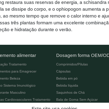
restaura suas reservas de energia, a schisandra 
la se dissipe do corpo, e o ophiopogon aumenta a p
, ao mesmo tempo que remove o calor interno e ajud
, essas três plantas formam uma excelente combinaç
eção e hidratação durante o verão.
emento alimentar
Dosagem forma OEM/O
pação Tratamento
Comprimidos/Pílulas
mentos para Emagrecer
Cápsulas
mento Beleza
Bebida em pó
ço Sistema Imunológico
Bebida líquida
orante Masculino
Saquinhos de Chá
as Cardiovasculares Tratamento
Bala de Goma Sem Açúcar
mento para Dormir
Este site usa cookies