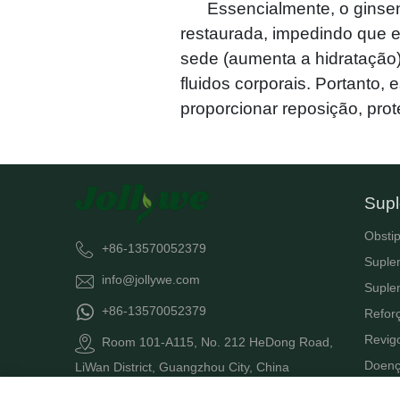
Essencialmente, o ginseng 
restaurada, impedindo que e
sede (aumenta a hidratação)
fluidos corporais. Portanto
proporcionar reposição, prot
Supl
Obsti
+86-13570052379
Suple
info@jollywe.com
Suple
+86-13570052379
Refor
Revig
Room 101-A115, No. 212 HeDong Road,
Doenç
LiWan District, Guangzhou City, China
Suple