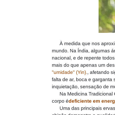
À medida que nos aproxima
mundo. Na Índia, algumas á
nacional, e de repente todo
mais do que apenas um desc
"umidade" (Yin).
, afetando s
falta de ar, boca e garganta
inquietação, sensação de mui
Na Medicina Tradicional Ch
corpo é
deficiente em ener
Uma das principais ervas 