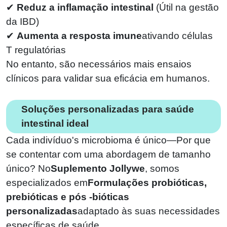
✔
Reduz a inflamação intestinal
(
Útil na gestão
da IBD)
✔
Aumenta a resposta imune
ativando células
T regulatórias
No entanto, são necessários mais ensaios
clínicos para validar sua eficácia em humanos.
Soluções personalizadas para saúde
intestinal ideal
Cada indivíduo's microbioma é único—Por que
se contentar com uma abordagem de tamanho
único? No
Suplemento Jollywe
, somos
especializados em
Formulações probióticas,
prebióticas e pós -bióticas
personalizadas
adaptado às suas necessidades
específicas de saúde.