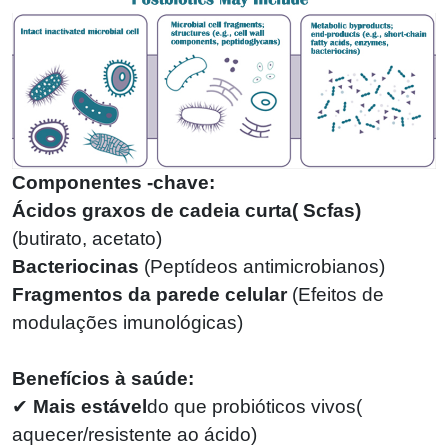
Componentes -chave:
Ácidos graxos de cadeia curta
(
Scfas)
(
butirato, acetato)
Bacteriocinas
(
Peptídeos antimicrobianos)
Fragmentos da parede celular
(
Efeitos de
modulações imunológicas)
Benefícios à saúde:
✔
Mais estável
do que probióticos vivos
(
aquecer/resistente ao ácido)