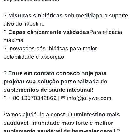
?
Misturas sinbióticas sob medida
para suporte
alvo do intestino
?
Cepas clinicamente validadas
Para eficácia
máxima
? Inovações pós -bióticas para maior
estabilidade e absorção
?
Entre em contato conosco hoje para
projetar sua solução personalizada de
suplementos de saúde intestinal!
?
+
86 13570342869 | ✉
info@jollywe.com
Vamos ajudá -lo a construir um
intestino mais
saudável, imunidade mais forte e melhor
suplemento saudável de bem-estar geral
! ?