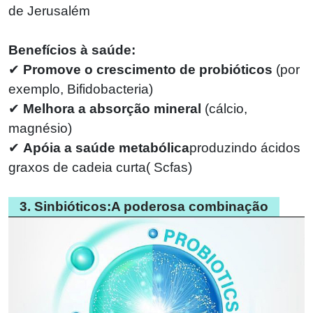
de Jerusalém
Benefícios à saúde:
✔
Promove o crescimento de probióticos
(
por
exemplo, Bifidobacteria)
✔
Melhora a absorção mineral
(
cálcio,
magnésio)
✔
Apóia a saúde metabólica
produzindo ácidos
graxos de cadeia curta
(
Scfas)
3. Sinbióticos:A poderosa combinação