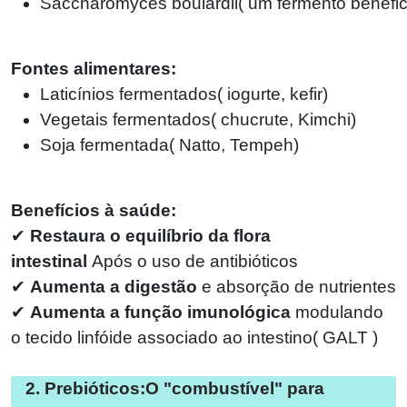
Saccharomyces boulardii
(
um fermento benéfic
Fontes alimentares:
Laticínios fermentados
(
iogurte, kefir)
Vegetais fermentados
(
chucrute, Kimchi)
Soja fermentada
(
Natto, Tempeh)
Benefícios à saúde:
✔
Restaura o equilíbrio da flora
intestinal
Após o uso de antibióticos
✔
Aumenta a digestão
e absorção de nutrientes
✔
Aumenta a função imunológica
modulando
o tecido linfóide associado ao intestino
(
GALT )
2. Prebióticos:O "combustível" para