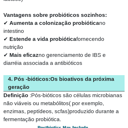
Vantagens sobre probióticos sozinhos:
✔
Aumenta a colonização probiótica
no
intestino
✔
Estende a vida probiótica
fornecendo
nutrição
✔
Mais eficaz
no gerenciamento de IBS e
diarréia associada a antibióticos
4. Pós -bióticos:Os bioativos da próxima
geração
Definição
:
Pós-bióticos são células microbianas
não viáveis ​​ou metabólitos
(
por exemplo,
enzimas, peptídeos, scfas)produzido durante a
fermentação probiótica.