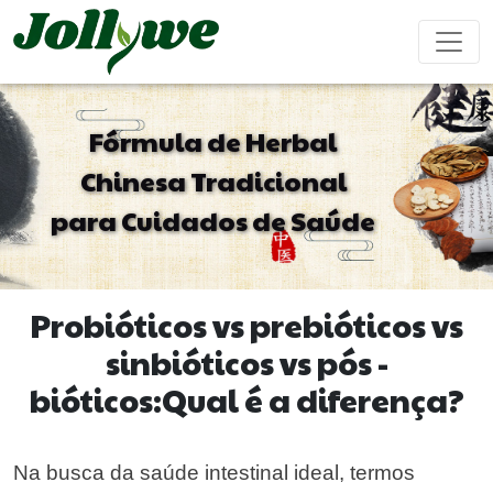
Fórmula de Herbal
Chinesa Tradicional
Comprimidos/Pílulas
Cápsulas
Bebida em pó
para Cuidados de Saúde
Obstipação
Suplementos
Suplemento
Reforço
Revigorante
Tratamento
para
Beleza
Sistema
Masculino
Emagrecer
Imunológico
Probióticos vs prebióticos vs
Saquinhos de
Bala de Goma
Bebida líquida
sinbióticos vs pós -
Chá
Sem Açúcar
bióticos:Qual é a diferença?
Doenças
Suplemento
Suplemento
Bolo Ejiao
Cardiovasculares
para
para
Tratamento
Dormir
Crianças
Na busca da saúde intestinal ideal, termos