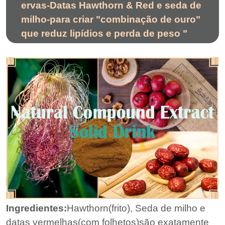
ervas-Datas Hawthorn & Red e seda de
milho-para criar "combinação de ouro"
que reduz lipídios e perda de peso "
Ingredientes:
Hawthorn(frito), Seda de milho e
datas vermelhas(com folhetos)são exatamente