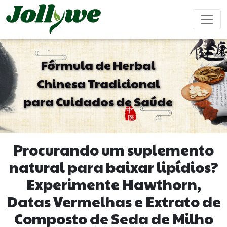
Fórmula de Herbal
Chinesa Tradicional
Comprimidos/Pílulas
Cápsulas
Bebida em pó
para Cuidados de Saúde
Obstipação
Suplementos
Suplemento
Reforço
Revigorante
Tratamento
para
Beleza
Sistema
Masculino
Emagrecer
Imunológico
Procurando um suplemento
Saquinhos de
Bala de Goma
Bebida líquida
natural para baixar lipídios?
Chá
Sem Açúcar
Experimente Hawthorn,
Doenças
Suplemento
Suplemento
Bolo Ejiao
Datas Vermelhas e Extrato de
Cardiovasculares
para
para
Tratamento
Dormir
Crianças
Composto de Seda de Milho