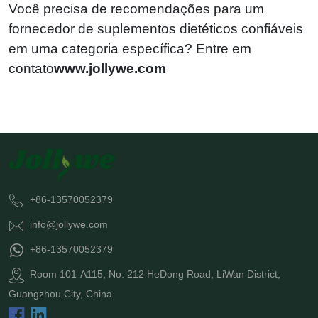
Você precisa de recomendações para um
fornecedor de suplementos dietéticos confiáveis ​​
em uma categoria específica? Entre em
contato
www.jollywe.com
+86-13570052379
info@jollywe.com
+86-13570052379
Room 101-A115, No. 212 HeDong Road, LiWan District,
Guangzhou City, China