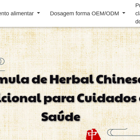
P
nto alimentar
Dosagem forma OEM/ODM
c
d
Bebida em pó
Bebida líquida
mula de Herbal Chines
Reforço Sistema
Revigorante
Doenças
S
icional para Cuidados
Imunológico
Masculino
Cardiovasculares
Tratamento
Saúde