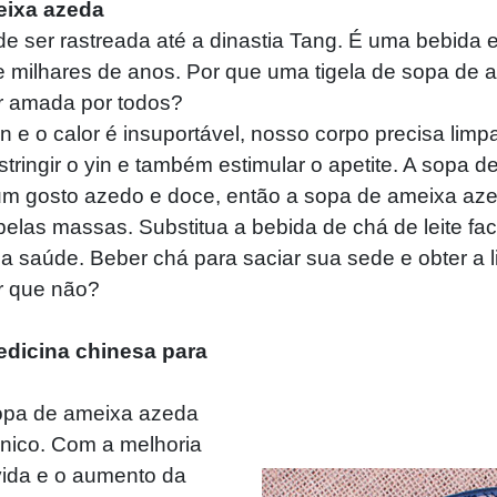
eixa azeda
 ser rastreada até a dinastia Tang. É uma bebida 
de milhares de anos. Por que uma tigela de sopa de
er amada por todos?
 e o calor é insuportável, nosso corpo precisa limpar
estringir o yin e também estimular o apetite. A sopa
um gosto azedo e doce, então a sopa de ameixa aze
 pelas massas. Substitua a bebida de chá de leite f
a saúde. Beber chá para saciar sua sede e obter a 
r que não?
medicina chinesa para
opa de ameixa azeda
nico. Com a melhoria
ida e o aumento da