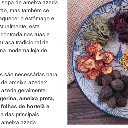
a sopa de ameixa azeda
erão, mas também se
 aquecer o estômago e
Atualmente, esta
ncontrada nas ruas e
rraca tradicional de
ma moderna loja de
as são necessárias para
a de ameixa azeda?
a azeda geralmente
gerina, ameixa preta,
folhas de hortelã e
a das principais
e ameixa azeda.