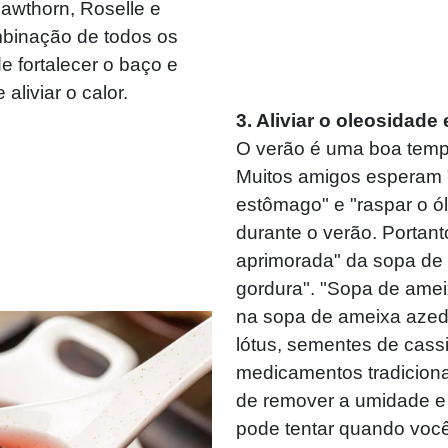
awthorn, Roselle e
binação de todos os
e fortalecer o baço e
 aliviar o calor.
3. Aliviar o oleosidad
O verão é uma boa temp
Muitos amigos esperam "
estômago" e "raspar o ó
durante o verão. Portan
aprimorada" da sopa de
gordura". "Sopa de ame
na sopa de ameixa azeda 
lótus, sementes de cassi
medicamentos tradiciona
de remover a umidade e 
pode tentar quando voc