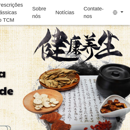
rescrições
Sobre
Contate-
lássicas
Notícias
nós
nos
o TCM
Saquinhos de Chá
Bala de Goma Sem
a
Açúcar
uplemento para
Suplemento para
Bolo Ejiao
 de
Dormir
Crianças