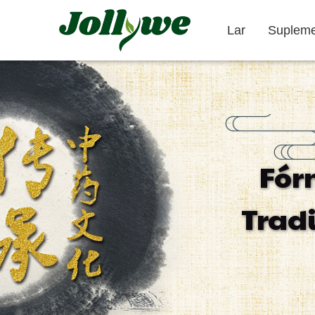
Lar
Supleme
Comprimidos/Pílulas
Cápsulas
Fór
Obstipação
Suplementos
Suplemento
Trad
Tratamento
para Emagrecer
Beleza