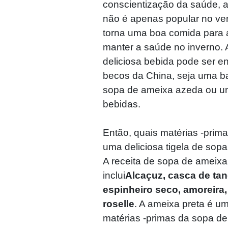
conscientização da saúde, 
não é apenas popular no v
torna uma boa comida para
manter a saúde no inverno. 
deliciosa bebida pode ser e
becos da China, seja uma ba
sopa de ameixa azeda ou u
bebidas.
Então, quais matérias -prim
uma deliciosa tigela de sop
A receita de sopa de ameix
inclui
Alcaçuz, casca de tan
espinheiro seco, amoreira, 
roselle
. A ameixa preta é um
matérias -primas da sopa d