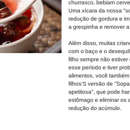
churrasco, bebiam cerve
Uma xícara da nossa "s
redução de gordura e imb
a grespinha e remover 
Além disso, muitas cria
com o baço e o desequil
filho sempre não estiver
esse período e tiver pr
alimentos, você também
filhos'S versão de "Sop
apetitosa", que pode ha
estômago e eliminar os a
redução do acúmulo.