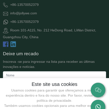
+86-13570052379
info@jollywe.com
+86-13570052379
Room 101-A115, No. 212 HeDong Road, LiWan District,
Guangzhou City, China
Deixe um recado
Inscreva -se para ingressar na lista para receber as últimas
inovações e notícias.
Este site usa cookies
Usamos cookies para garantir que ofereçamos a melhor
experiência dentro e fora do nosso site. Por favor, revise nossa
política de privacidade.
Também usamos cookies opcionais para uma melhor experiência