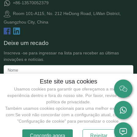
+86-13570052379
Room 101-A115, No. 212 HeDong Road, LiWan District,
Guangzhou City, China
Deixe um recado
Inscreva -se para ingressar na lista para receber as últimas
inovações e notícias.
Este site usa cookies
Usamos cookies para garantir que ofereçamos a melhor
experiência dentro e fora do nosso site. Por favor, revise nossa
política de privacidade.
Também usamos cookies opcionais para uma melhor experiência
com:Se você não concordar com a configuração atual, clique em
Enviar
"Configuração de cookie" para personalizar o cookie.
Concordo agora
Rejeitar