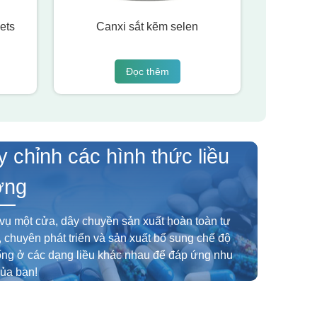
ets
Canxi sắt kẽm selen
Đọc thêm
y chỉnh các hình thức liều
ợng
vụ một cửa, dây chuyền sản xuất hoàn toàn tự
 chuyên phát triển và sản xuất bổ sung chế độ
ống ở các dạng liều khác nhau để đáp ứng nhu
ủa bạn!