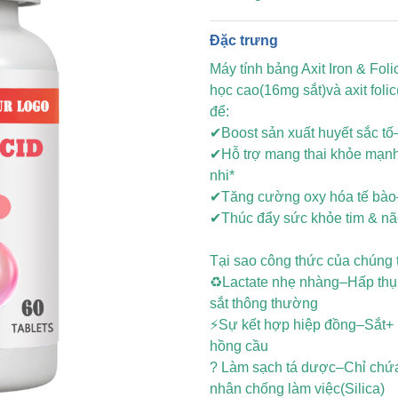
Đặc trưng
Máy tính bảng Axit Iron & Fol
học cao(16mg sắt)và axit foli
để:
✔Boost sản xuất huyết sắc tố
✔Hỗ trợ mang thai khỏe mạnh–
nhi*
✔Tăng cường oxy hóa tế bào
✔Thúc đẩy sức khỏe tim & não
Tại sao công thức của chúng t
♻Lactate nhẹ nhàng–Hấp thụ vư
sắt thông thường
⚡Sự kết hợp hiệp đồng–Sắt+ F
hồng cầu
? Làm sạch tá dược–Chỉ chứa c
nhân chống làm việc(Silica)