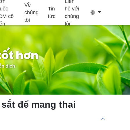
ơn
Liên
Về
huốc
Tin
hệ với
chúng
CM cổ
tức
chúng
tôi
iển
tôi
tốt hơn
Túi trà
Keo
ễn dịch
Bổ sung hỗ trợ
Bổ sung tăng
Bánh Ejiao
giấc ngủ
trưởng trẻ em
c sắt để mang thai