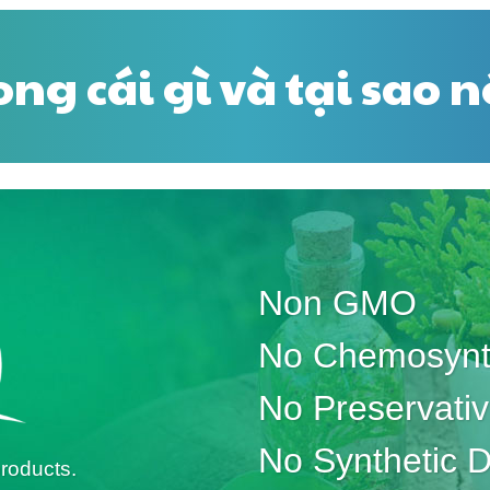
ong cái gì và tại sao 
Non GMO
No Chemosynth
No Preservati
No Synthetic 
roducts.