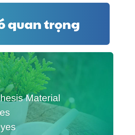
nó quan trọng
esis Material
ves
Dyes