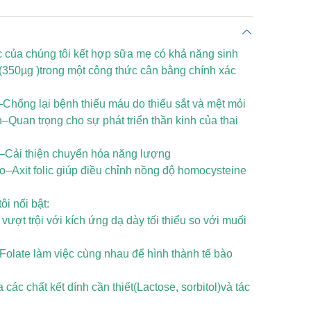
ic của chúng tôi kết hợp sữa mẹ có khả năng sinh
c(350µg )trong một công thức cân bằng chính xác
–Chống lại bệnh thiếu máu do thiếu sắt và mệt mỏi
Quan trọng cho sự phát triển thần kinh của thai
–Cải thiện chuyển hóa năng lượng
–Axit folic giúp điều chỉnh nồng độ homocysteine
ôi nổi bật:
ợt trội với kích ứng dạ dày tối thiểu so với muối
olate làm việc cùng nhau để hình thành tế bào
ác chất kết dính cần thiết(Lactose, sorbitol)và tác