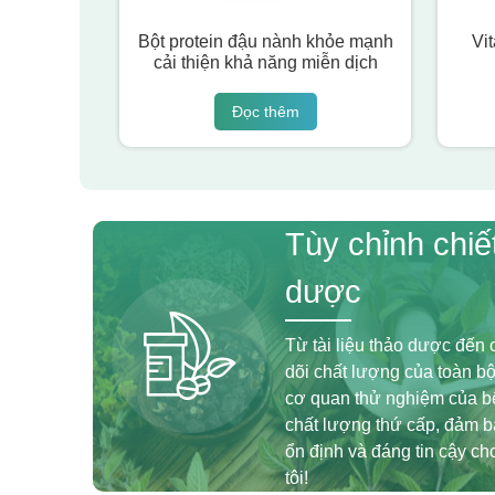
Bột protein đậu nành khỏe mạnh
Vi
cải thiện khả năng miễn dịch
Đọc thêm
Tùy chỉnh chiế
dược
Từ tài liệu thảo dược đến c
dõi chất lượng của toàn bộ
cơ quan thử nghiệm của bê
chất lượng thứ cấp, đảm 
ổn định và đáng tin cậy c
tôi!