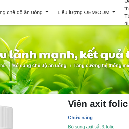
Đ
t
ng chế độ ăn uống
Liều lượng OEM/ODM
T
đ
ệu lành mạnh, kết quả 
Đồ uống rắn
chủ
Bổ sung chế độ ăn uống
Tăng cường hệ thống mi
Đồ uống lỏng
ẹp
Tăng cường hệ
Nâng cao nam
Điều trị tim mạch
thống miễn dịch
Viên axit foli
Chức năng
Bổ sung axit sắt & folic