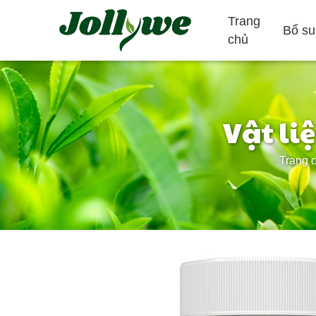
Trang
Bổ su
chủ
Vật li
Máy tính bảng/Thuốc
Viên nang gelatin
Trang 
Giảm táo bón
Bổ sung giảm
Bổ sung làm đ
cân