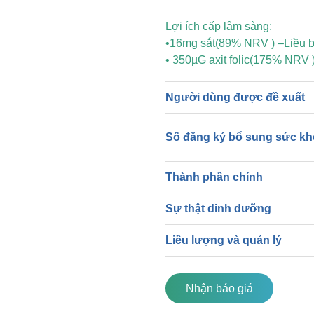
Lợi ích cấp lâm sàng:
•16mg sắt(89% NRV ) –Liều bả
• 350µG axit folic(175% NRV 
Người dùng được đề xuất
Số đăng ký bổ sung sức k
Thành phần chính
Sự thật dinh dưỡng
Liều lượng và quản lý
Nhận báo giá