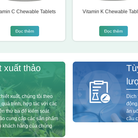
tamin C Chewable Tablets
Vitamin K Chewable Tabl
Đọc thêm
Đọc thêm
t xuất thảo
Tù
lư
hiết xuất, chúng tôi theo
Dịch 
 quá trình, hợp tác với các
động,
n thứ ba để kiểm soát
ăn u
bảo cung cấp các sản phẩm
cầu c
ho khách hàng của chúng