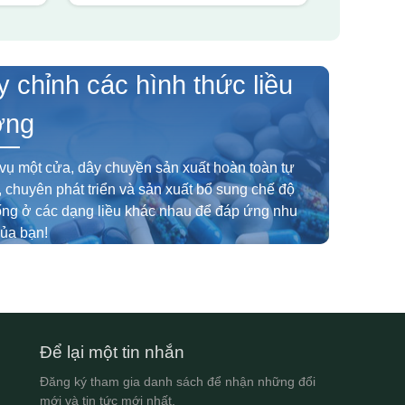
y chỉnh các hình thức liều
ợng
vụ một cửa, dây chuyền sản xuất hoàn toàn tự
 chuyên phát triển và sản xuất bổ sung chế độ
ống ở các dạng liều khác nhau để đáp ứng nhu
ủa bạn!
Để lại một tin nhắn
Đăng ký tham gia danh sách để nhận những đổi
mới và tin tức mới nhất.