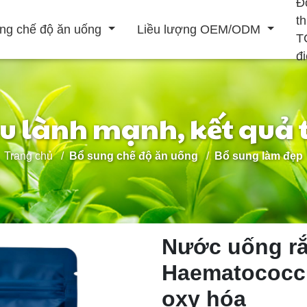
Đ
t
ng chế độ ăn uống
Liều lượng OEM/ODM
T
đ
ệu lành mạnh, kết quả 
Đồ uống rắn
Trang chủ
Bổ sung chế độ ăn uống
Bổ sung làm đẹp
Đồ uống lỏng
ẹp
Tăng cường hệ
Nâng cao nam
Điều trị tim mạch
thống miễn dịch
Nước uống rắ
Haematococcu
oxy hóa