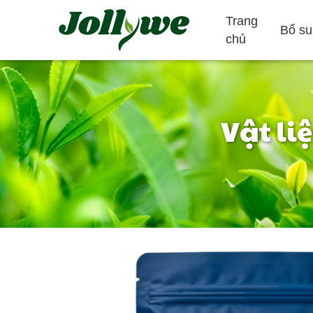
Trang
Bổ su
chủ
Vật li
Máy tính bảng/Thuốc
Viên nang gelatin
Giảm táo bón
Bổ sung giảm
Bổ sung làm đ
cân