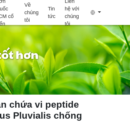
ơn
Liên
Về
huốc
Tin
hệ với
chúng
CM cổ
tức
chúng
tôi
iển
tôi
tốt hơn
Túi trà
Keo
Bổ sung hỗ trợ
Bổ sung tăng
Bánh Ejiao
giấc ngủ
trưởng trẻ em
n chứa vi peptide
s Pluvialis chống