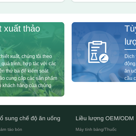
t xuất thảo
Tù
lư
hiết xuất, chúng tôi theo
Dịch 
 quá trình, hợp tác với các
động,
n thứ ba để kiểm soát
ăn u
bảo cung cấp các sản phẩm
cầu c
ho khách hàng của chúng
ổ sung chế độ ăn uống
Liều lượng OEM/ODM
iảm táo bón
Máy tính bảng/Thuốc