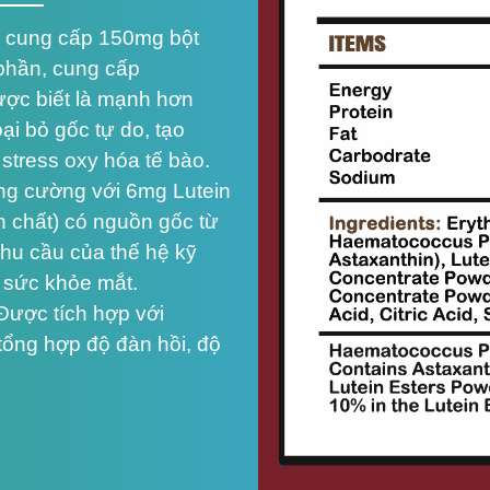
 cung cấp 150mg bột
phần, cung cấp
ược biết là mạnh hơn
oại bỏ gốc tự do, tạo
 stress oxy hóa tế bào.
ng cường với 6mg Lutein
 chất) có nguồn gốc từ
nhu cầu của thế hệ kỹ
ợ sức khỏe mắt.
Được tích hợp với
tổng hợp độ đàn hồi, độ