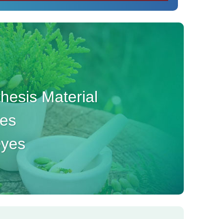
esis Material
ves
Dyes