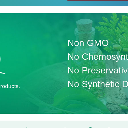
Non GMO
No Chemosynth
No Preservati
No Synthetic 
roducts.