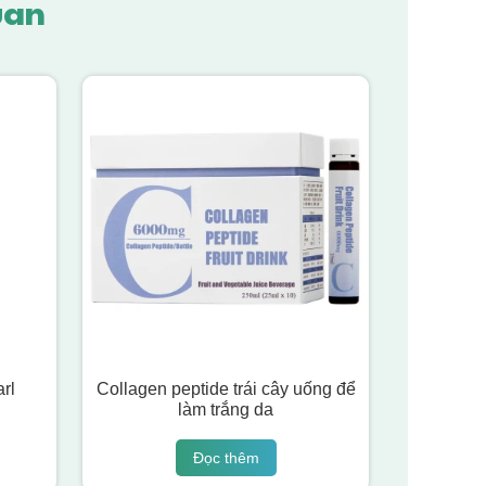
uan
rl
Collagen peptide trái cây uống để
làm trắng da
Đọc thêm