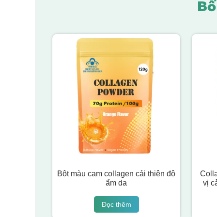
Bổ
Bột màu cam collagen cải thiện độ
Coll
ẩm da
vị c
Đọc thêm