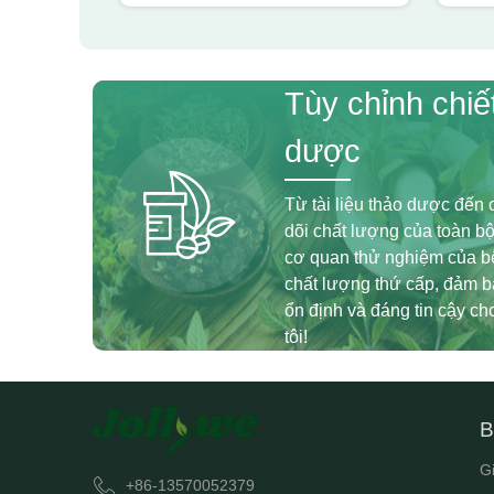
Tùy chỉnh chiế
dược
Từ tài liệu thảo dược đến c
dõi chất lượng của toàn bộ
cơ quan thử nghiệm của bê
chất lượng thứ cấp, đảm 
ổn định và đáng tin cậy c
tôi!
B
G
+86-13570052379