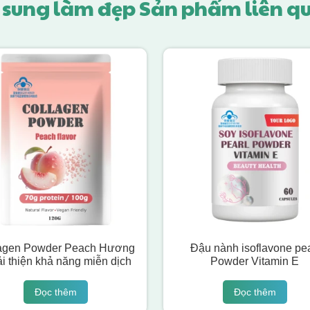
 sung làm đẹp Sản phẩm liên q
agen Powder Peach Hương
Đậu nành isoflavone pea
ải thiện khả năng miễn dịch
Powder Vitamin E
Đọc thêm
Đọc thêm