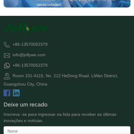
necessidades!
+86-13570052379
info@jollywe.com
+86-13570052379
Room 101-A115, No. 212 HeDong Road, LiWan District,
Guangzhou City, China
Deixe um recado
Inscreva -se para ingressar na lista para receber as últimas
inovações e notícias.