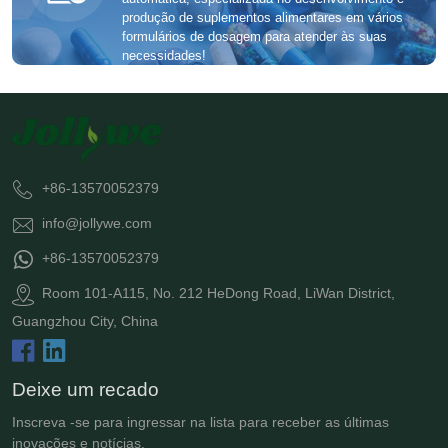
produção de suplementos alimentares em vários
formulários de dosagem para atender às suas
necessidades!
+86-13570052379
info@jollywe.com
+86-13570052379
Room 101-A115, No. 212 HeDong Road, LiWan District,
Guangzhou City, China
Deixe um recado
Inscreva -se para ingressar na lista para receber as últimas
inovações e notícias.