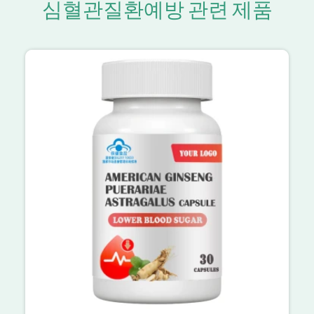
심혈관질환예방 관련 제품