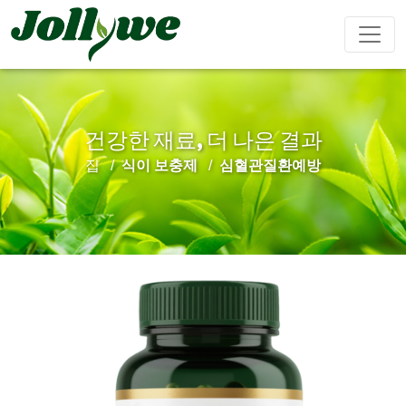
건강한 재료, 더 나은 결과
알약
캡슐
가루음료
집
식이 보충제
심혈관질환예방
변비약
체중감량
뷰티다이어
면역강화
남성강화
트
티백
젤리캔디
액체음료
심혈관질환
수면제
성장 다이
Ejiao 케이
예방
어트
크